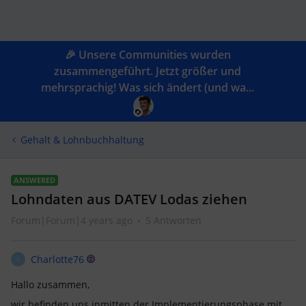
🎉 Unsere Communities wurden
zusammengeführt. Jetzt größer und
mehrsprachig! Was sich ändert (und wa...
Gehalt & Lohnbuchhaltung
ANSWERED
Lohndaten aus DATEV Lodas ziehen
Forum|Forum|4 years ago
5 Antworten
Charlotte76
C
Hallo zusammen,
wir befinden uns inmitten der Implementierungsphase mit