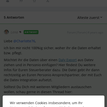
5 Antworten
Älteste zuerst
Lena
Forum|Forum|4 years ago
ANTWORT
Liebe
@Charlotte76
,
ich bin mir nicht 100%ig sicher, woher ihr die Daten erhaltet
bzw. pflegt.
Möchtet ihr die Daten über einen
Daly Export
aus Datev
ziehen und in Personio einfügen? Hier findest Du weitere
Infos für Euren Steuerberater dazu. Die Datei gebt ihr dann
rechtzeitig an Euren Personio Ansprechpartner, der mit Euch
die Datev Integration aufsetzt.
Solltest Du Dich mit weiteren Mitgliedern austauschen
wollen, schau gerne in diesen Thread hier:
Liebe Grüße,
Wir verwenden Cookies insbesondere, um Ihr
Lena