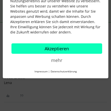
Nutzungserlebnis auf unserer Website zu verbessern.
Sie helfen uns besser zu verstehen wie unsere
Websites genutzt wird, damit wir die Inhalte für Sie
anpassen und Werbung schalten können. Durch
Akzeptieren erklären Sie sich damit einverstanden.
Ihre Einwilligung können Sie jederzeit mit Wirkung für
Lena
Forum|Forum|4 years ago
die Zukunft widerrufen oder ändern.
Hallo
@Charlotte76
,
ich hoffe Dir geht es gut? :)
Akzeptieren
Hat es mit der Implementierung der Datev Integration
mehr
geklappt? Habt ihr die Gehaltsbestandteile mit Hilfe eines
Daly Exportes aus Datev exportieren und in Personio über
den Import hochladen können?
Impressum
|
Datenschutzerklärung
Liebe Grüße,
Lena