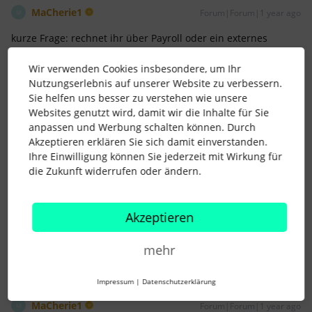
MaCherie1
Forum|Forum|1 year ago
M
kurze Frage: rechnet ihr über Payroll oder ein externes
Lohnprogramm ab?
Wir verwenden Cookies insbesondere, um Ihr
Nutzungserlebnis auf unserer Website zu verbessern.
Sie helfen uns besser zu verstehen wie unsere
Websites genutzt wird, damit wir die Inhalte für Sie
anpassen und Werbung schalten können. Durch
Akzeptieren erklären Sie sich damit einverstanden.
D-BVK
Forum|Forum|1 year ago
AUTOR*IN
D
Ihre Einwilligung können Sie jederzeit mit Wirkung für
die Zukunft widerrufen oder ändern.
kurze Frage: rechnet ihr über Payroll oder ein externes
Lohnprogramm ab?
wir rechnen über Payroll ab
Akzeptieren
mehr
Impressum
|
Datenschutzerklärung
MaCherie1
Forum|Forum|1 year ago
M