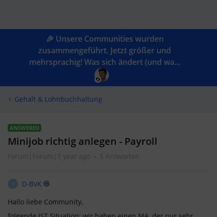
🎉 Unsere Communities wurden
zusammengeführt. Jetzt größer und
mehrsprachig! Was sich ändert (und wa...
Gehalt & Lohnbuchhaltung
ANSWERED
Minijob richtig anlegen - Payroll
Forum|Forum|1 year ago
5 Antworten
D-BVK
D
Hallo liebe Community,
folgende IST Situation: wir haben einen MA, der nur sehr