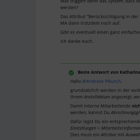
Was triggert denn das System, dass d
werden?
Das Attribut “Berücksichtigung in der
MA dann trotzdem noch auf.
Gibt es eventuell einen ganz einfache
Ich danke euch.
Beste Antwort von
Katharina
Hallo
@Andreas Pikusch
,
grundsätzlich werden in der
vorb
ihrem
Anstelldatum
angezeigt, w
Damit interne Mitarbeitende
nic
werden, kannst Du
Abrechnungsg
Dafür legst Du ein entsprechen
Einstellungen > Mitarbeiterinforma
Dies muss ein
Attribut
mit
Auswahl