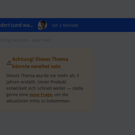
ert (und wa...
vor 2 Monate
chtigt werden - aber wie?
Achtung! Dieses Thema
⚠️
könnte veraltet sein
Dieses Thema wurde vor mehr als
3
Jahren
erstellt.
Unser Produkt
entwickelt sich schnell weiter — stelle
gerne eine
neue Frage
, um die
aktuellsten Infos zu bekommen.