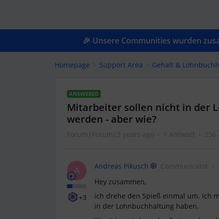
🎉 Unsere Communities wurden zusam
Homepage
Support Area
Gehalt & Lohnbuchh
ANSWERED
Mitarbeiter sollen nicht in der
werden - aber wie?
Forum|Forum|3 years ago
1 Antwort
256 
Andreas Pikusch
Communicator
A
Hey zusammen,
ich drehe den Spieß einmal um. Ich 
+3
in der Lohnbuchhaltung haben.