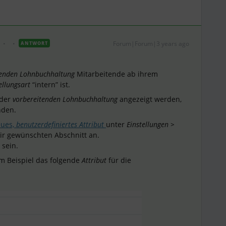
Forum|Forum|3 years ago
ANTWORT
tenden Lohnbuchhaltung
Mitarbeitende ab ihrem
ellungsart
“intern” ist.
 der
vorbereitenden Lohnbuchhaltung
angezeigt werden,
den.
ues,
benutzerdefiniertes Attribut
unter
Einstellungen >
ir gewünschten Abschnitt an.
sein.
m Beispiel das folgende
Attribut
für die