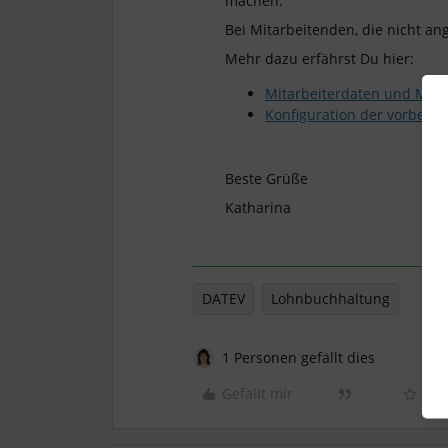
machen.
Bei Mitarbeitenden, die nicht an
Mehr dazu erfährst Du hier:
Mitarbeiterdaten und Mark
Konfiguration der vorbere
Beste Grüße
Katharina
DATEV
Lohnbuchhaltung
1 Personen gefällt dies
Gefällt mir