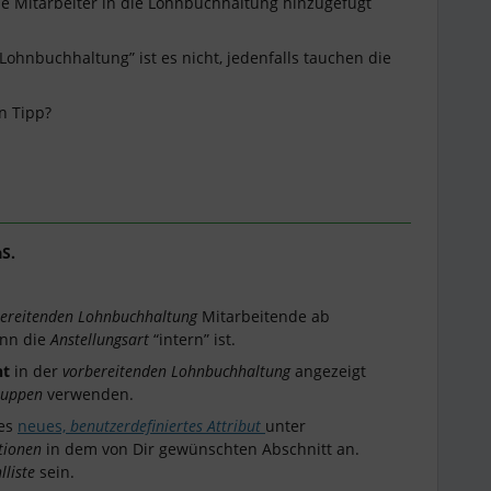
ie Mitarbeiter in die Lohnbuchhaltung hinzugefügt
 Lohnbuchhaltung” ist es nicht, jedenfalls tauchen die
n Tipp?
S.
ereitenden Lohnbuchhaltung
Mitarbeitende ab
enn die
Anstellungsart
“intern” ist.
ht
in der
vorbereitenden Lohnbuchhaltung
angezeigt
ruppen
verwenden.
des
neues,
benutzerdefiniertes Attribut
unter
tionen
in dem von Dir gewünschten Abschnitt an.
liste
sein.