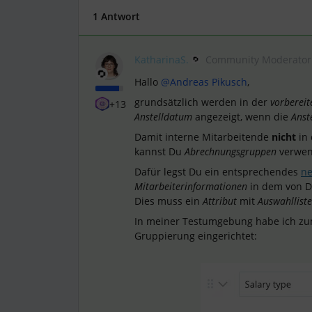
1 Antwort
KatharinaS.
Community Moderator
Hallo
@Andreas Pikusch
,
grundsätzlich werden in der
vorberei
+13
Anstelldatum
angezeigt, wenn die
Anst
Damit interne Mitarbeitende
nicht
in
kannst Du
Abrechnungsgruppen
verwen
Dafür legst Du ein entsprechendes
ne
Mitarbeiterinformationen
in dem von D
Dies muss ein
Attribut
mit
Auswahlliste
In meiner Testumgebung habe ich zu
Gruppierung eingerichtet: