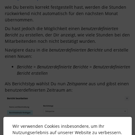
wie Du bereits korrekt festgestellt hast, werden die Stunden
rückwirkend nicht automatisch für den nächsten Monat
übernommen.
Du hast jedoch die Möglichkeit einen
benutzerdefinierten
Bericht
zu erstellen, der Dir anzeigt, wie viele Stunden bei den
Mitarbeitenden noch nicht bestätigt wurden.
Navigiere dazu in die
benutzerdefinierten Berichte
und erstelle
einen Neuen:
Berichte > Benutzerdefinierte Berichte > Benutzerdefinierten
Bericht erstellen
Als Berichtstyp wählst Du nun
Zeitspanne
aus und gibst einen
benutzerdefinierten Zeitraum an:
Wir verwenden Cookies insbesondere, um Ihr
Nutzungserlebnis auf unserer Website zu verbessern.