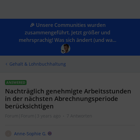
🎉 Unsere Communities wurden
zusammengeführt. Jetzt größer und
mehrsprachig! Was sich ändert (und wa...
Gehalt & Lohnbuchhaltung
ANSWERED
Nachträglich genehmigte Arbeitsstunden
in der nächsten Abrechnungsperiode
berücksichtigen
Forum|Forum|3 years ago
7 Antworten
Anne-Sophie G.
A