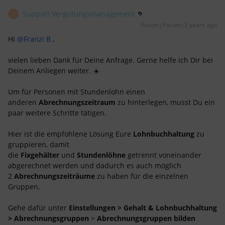
Support Vergütungsmanagement
S
Forum|Forum|2 years ago
Hi
@Franzi B
,
vielen lieben Dank für Deine Anfrage. Gerne helfe ich Dir bei
Deinem Anliegen weiter. ☀️
Um für Personen mit Stundenlohn einen
anderen
Abrechnungszeitraum
zu hinterlegen, musst Du ein
paar weitere Schritte tätigen.
Hier ist die empfohlene Lösung Eure
Lohnbuchhaltung
zu
gruppieren, damit
die
Fixgehälter
und
Stundenlöhne
getrennt voneinander
abgerechnet werden und dadurch es auch möglich
2
Abrechnungszeiträume
zu haben für die einzelnen
Gruppen.
Gehe dafür unter
Einstellungen > Gehalt & Lohnbuchhaltung
> Abrechnungsgruppen
>
Abrechnungsgruppen bilden