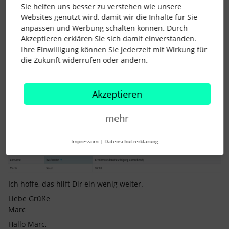
Sie helfen uns besser zu verstehen wie unsere
Websites genutzt wird, damit wir die Inhalte für Sie
anpassen und Werbung schalten können. Durch
Akzeptieren erklären Sie sich damit einverstanden.
Ihre Einwilligung können Sie jederzeit mit Wirkung für
Als Tabellenspalten fügst Du neben Basisdaten wie dem
die Zukunft widerrufen oder ändern.
Namen und ggf. die E-Mail das Attribut
Arbeitsstunden
(Bestätigung ausstehend)
hinzu.
Akzeptieren
Bei den Bedingungen kannst Du dann noch eine
Personengruppe festlegen, z.B. nur Werkstudierende.
mehr
Der Bericht zeigt Dir nun für den gewählten Zeitraum an, ob
es noch anstehende Anwesenheitsperioden gibt:
Impressum
|
Datenschutzerklärung
Ich hoffe, das hilft Dir ein wenig weiter.
Liebe Grüße
Marc
Hallo Marc,