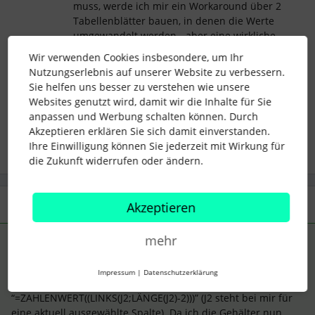
muss, werde ich mir ein Workaround über 2
Tabellenblätter bauen, in denen die Werte
umgewandelt werden - aber eine wirkliche
Lösung kann das ja nicht sein ...
Wir verwenden Cookies insbesondere, um Ihr
Nutzungserlebnis auf unserer Website zu verbessern.
Sie helfen uns besser zu verstehen wie unsere
Websites genutzt wird, damit wir die Inhalte für Sie
payroll
Data Format
anpassen und Werbung schalten können. Durch
Akzeptieren erklären Sie sich damit einverstanden.
Ihre Einwilligung können Sie jederzeit mit Wirkung für
die Zukunft widerrufen oder ändern.
2 Antworten
Älteste zuerst
Akzeptieren
mehr
Gehaltsfuchs
AUTOR*IN
ANTWORT
G
Forum|Forum|1 year ago
Impressum
|
Datenschutzerklärung
… lösen kann man das über die Formel
“=ZAHLENWERT((LINKS(J2;LÄNGE(J2)-2)))” (J2 steht bei mir für
eine aktuell ausgewählte Spalte). Da ich die Gehälter nun