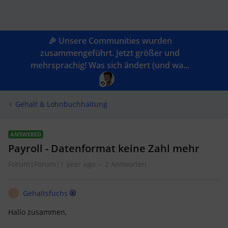
🎉 Unsere Communities wurden
zusammengeführt. Jetzt größer und
mehrsprachig! Was sich ändert (und wa...
Gehalt & Lohnbuchhaltung
ANSWERED
Payroll - Datenformat keine Zahl mehr
Forum|Forum|1 year ago
2 Antworten
Gehaltsfuchs
G
Hallo zusammen,