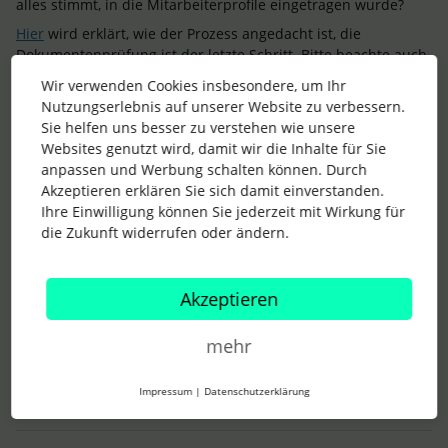
alles stimmt, in die Mitarbeiterprofile eingetragen wurde?
Hier
wird erklärt, wie der Prozess angedacht ist, die
Dokumentenprüfung ist der letzte Schritt. Bitte beachte auch,
sobald die Lohnbuchhaltung einmal freigegeben ist, sind die
Wir verwenden Cookies insbesondere, um Ihr
Daten in der Lohnbuchhaltung “gefreezed”, weitere
Nutzungserlebnis auf unserer Website zu verbessern.
Änderungen müssen dann per E-Mail ans Lohnbüro geschickt
Sie helfen uns besser zu verstehen wie unsere
werden. Also wenn ihr das einmal komplett vorher prüfen
Websites genutzt wird, damit wir die Inhalte für Sie
möchtet, solltet ihr es vor der Freigabe tun, dann könnt ihr
anpassen und Werbung schalten können. Durch
noch Änderungen vornehmen. Falls das notwendig ist, denkt
Akzeptieren erklären Sie sich damit einverstanden.
bitte auch daran, dass ihr die Änderung ab dem korrekten
Ihre Einwilligung können Sie jederzeit mit Wirkung für
Datum in der Historie eintragt.
die Zukunft widerrufen oder ändern.
Hilfen Dir die Informationen bereits weiter?
Es wäre auch schön, wenn andere Community Mitglieder ihre
Akzeptieren
Erfahrungen und Praxistipps hier teilen könnten. :)
Liebe Grüße
mehr
Lena
Impressum
|
Datenschutzerklärung