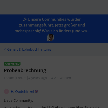
🎉 Unsere Communities wurden
zusammengeführt. Jetzt größer und
mehrsprachig! Was sich ändert (und wa...
Gehalt & Lohnbuchhaltung
ANSWERED
Probeabrechnung
Forum|Forum|4 years ago
4 Antworten
H. Oudehinkel
H
Liebe Community,
wir starten im Mai mit der LUG-Abrechnung über Personio.