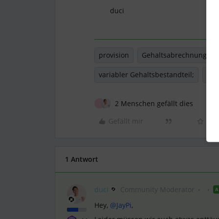
duci
provision
Gehaltsabrechnung
variabler Gehaltsbestandteil;
Var
2 Menschen gefällt dies
J
Gefällt mir
1 Antwort
duci
Community Moderator
A
Hey, ​
@JayPi
,