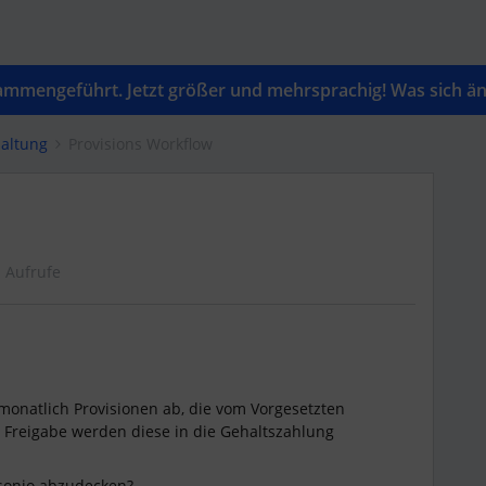
mengeführt. Jetzt größer und mehrsprachig! Was sich änd
altung
Provisions Workflow
 Aufrufe
monatlich Provisionen ab, die vom Vorgesetzten
Freigabe werden diese in die Gehaltszahlung
rsonio abzudecken?