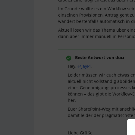
Im Grunde wollte es ein Workflow sein
einzelnen Provisionen, Antrag geht z
wandert bestenfalls automatisch in d
Aktuell lösen wir das Thema über ein
dann aber immer manuell in Personi
Beste Antwort von
duci
Hey, ​
@JayPi
,
Leider müssen wir euch etwas ent
aktuell nicht vollständig abbild
eines Genehmigungsprozesses ke
können – das gibt die Workflow-E
her.
Euer SharePoint-Weg mit anschli
damit leider der pragmatischst
Liebe Grüße