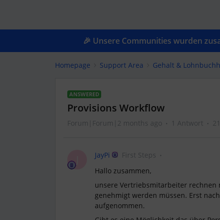
🎉 Unsere Communities wurden zusam
Homepage
Support Area
Gehalt & Lohnbuchh
ANSWERED
Provisions Workflow
Forum|Forum|2 months ago
1 Antwort
21
JayPi
First Steps
J
Hallo zusammen,
unsere Vertriebsmitarbeiter rechnen 
genehmigt werden müssen. Erst nach 
aufgenommen.
Gibt es eine Möglichkeit das über Pe