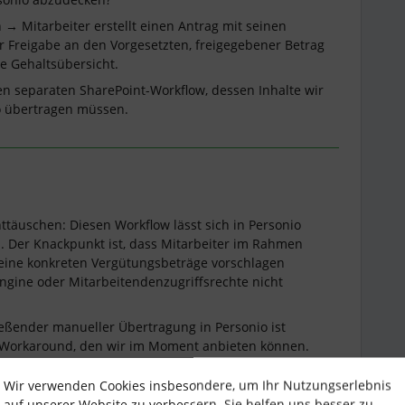
 → Mitarbeiter erstellt einen Antrag mit seinen
ur Freigabe an den Vorgesetzten, freigegebener Betrag
ie Gehaltsübersicht.
en separaten SharePoint-Workflow, dessen Inhalte wir
o übertragen müssen.
täuschen: Diesen Workflow lässt sich in Personio
en. Der Knackpunkt ist, dass Mitarbeiter im Rahmen
ine konkreten Vergütungsbeträge vorschlagen
ngine oder Mitarbeitendenzugriffsrechte nicht
eßender manueller Übertragung in Personio ist
e Workaround, den wir im Moment anbieten können.
Wir verwenden Cookies insbesondere, um Ihr Nutzungserlebnis
auf unserer Website zu verbessern. Sie helfen uns besser zu