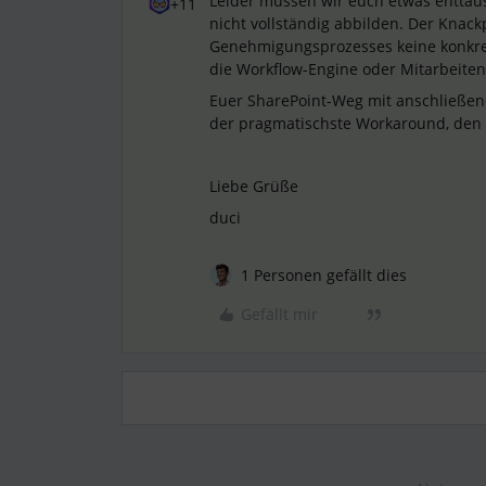
Leider müssen wir euch etwas enttäusc
+11
nicht vollständig abbilden. Der Knack
Genehmigungsprozesses keine konkre
die Workflow-Engine oder Mitarbeiten
Euer SharePoint-Weg mit anschließend
der pragmatischste Workaround, den
Liebe Grüße
duci
1 Personen gefällt dies
Gefällt mir