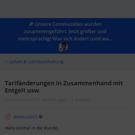
🎉 Unsere Communities wurden
zusammengeführt. Jetzt größer und
mehrsprachig! Was sich ändert (und wa...
Gehalt & Lohnbuchhaltung
Tarifänderungen in Zusammenhand mit
Entgelt usw.
Forum|Forum|11 months ago
1 Antwort
Bettina2025
B
Hallo einmal in die Runde,