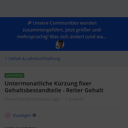
🎉 Unsere Communities wurden
zusammengeführt. Jetzt größer und
mehrsprachig! Was sich ändert (und wa...
Gehalt & Lohnbuchhaltung
ANSWERED
Untermonatliche Kürzung fixer
Gehaltsbestandteile - Reiter Gehalt
Forum|Forum|4 months ago
1 Antwort
thuebgen
T