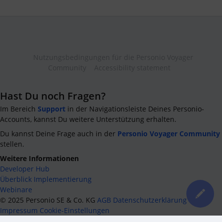
Nutzungsbedingungen für die Personio Voyager
Community
Accessibility statement
Hast Du noch Fragen?
Im Bereich
Support
in der Navigationsleiste Deines Personio-
Accounts, kannst Du weitere Unterstützung erhalten.
Du kannst Deine Frage auch in der
Personio Voyager Community
stellen.
Weitere Informationen
Developer Hub
Überblick Implementierung
Webinare
©
2025
Personio SE & Co. KG
AGB
Datenschutzerklärung
Impressum
Cookie-Einstellungen