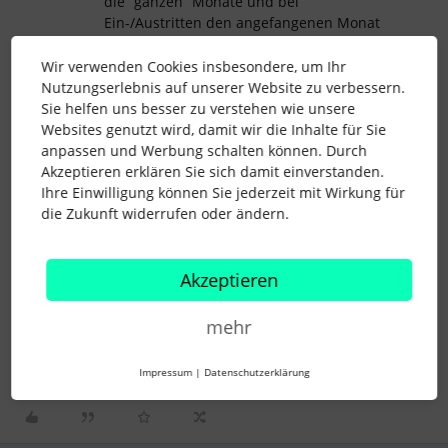
die “ganzen” Monate und bei
Ein-/Austritten den angefangenen Monat
manuell als einmalige Vergütung
hinzufügt.
Wir verwenden Cookies insbesondere, um Ihr
Nutzungserlebnis auf unserer Website zu verbessern.
Ist etwas manueller/unübersichtlicher aber
Sie helfen uns besser zu verstehen wie unsere
aktuell der einzige Workaround der mir
Websites genutzt wird, damit wir die Inhalte für Sie
einfällt. Evtl. ist das in Zukunft dann
anpassen und Werbung schalten können. Durch
möglich, Personio arbeitet gerade intensiv
Akzeptieren erklären Sie sich damit einverstanden.
an der Darstellung & den Einstellungen für
Ihre Einwilligung können Sie jederzeit mit Wirkung für
die Gehaltsbestandteile. ☺️
die Zukunft widerrufen oder ändern.
Akzeptieren
elternzeit
Gehalt
Gehaltskürzung
mehr
Lohnabrechnung
Impressum
|
Datenschutzerklärung
2 Menschen gefällt dies
J
H