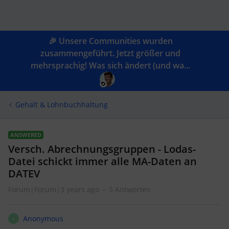
🎉 Unsere Communities wurden
zusammengeführt. Jetzt größer und
mehrsprachig! Was sich ändert (und wa...
Gehalt & Lohnbuchhaltung
ANSWERED
Versch. Abrechnungsgruppen - Lodas-
Datei schickt immer alle MA-Daten an
DATEV
Forum|Forum|3 years ago
5 Antworten
Anonymous
A