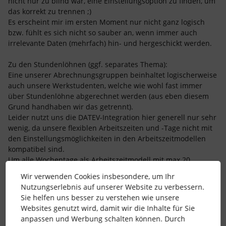
nicht nur zu blind war, eine Einstellungsoption zu finden, um
das korrekt zu trennen ;)
Es erscheint mir im ersten Moment nur nicht ganz logisch
bzw. fühlt es sich nicht so sauber an, wenn immer auch
irrelevante Daten (mehrfach) hin- und hergeschickt werden.
Zu den Stundenlöhnen (ggf. separates Thema):
Eine unserer Abrechnungsgruppen beinhaltet logischerweise
auch unsere Werkstudenten, welche wie wohl fast immer
über Stundenlöhne abgerechnet werden (aus eben diesem
Grund handhaben wir das getrennt).
Leider nutzt uns die DATEV-Integration hier generell nur sehr
wenig, da unsere flexiblen Arbeitszeiten und -Tage nicht mit
den Einstellungsmöglichkeiten in den Arbeitszeitmodellen
kompatibel sind.
Um alle Wochentage als Arbeitszeitmodell mit max 20
Stunden zu ermöglichen, wird aktuell jeder Tag in den
Wir verwenden Cookies insbesondere, um Ihr
Modellen von 8-12 Uhr hinterlegt. Dadurch berechnet die
Nutzungserlebnis auf unserer Website zu verbessern.
Lohnbuchhaltung leider für einen ganzen Tag Urlaub,
Sie helfen uns besser zu verstehen wie unsere
Krankheit (oder sonstige Abwesenheit) immer nur 4 Stunden
Websites genutzt wird, damit wir die Inhalte für Sie
und für einen halben 2. So müssen wir hier weiterhin fast
anpassen und Werbung schalten können. Durch
alles manuell berechnen, da die Lohnbuchhaltung falsche