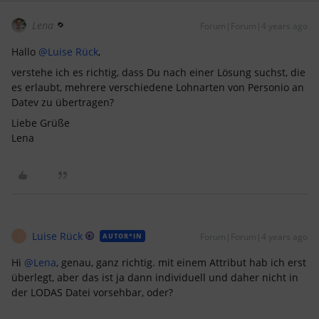
Lena
Forum|Forum|4 years ago
Hallo
@Luise Rück
,
verstehe ich es richtig, dass Du nach einer Lösung suchst, die
es erlaubt, mehrere verschiedene Lohnarten von Personio an
Datev zu übertragen?
Liebe Grüße
Lena
Luise Rück
Forum|Forum|4 years ago
AUTOR*IN
L
Hi
@Lena
, genau, ganz richtig. mit einem Attribut hab ich erst
überlegt, aber das ist ja dann individuell und daher nicht in
der LODAS Datei vorsehbar, oder?