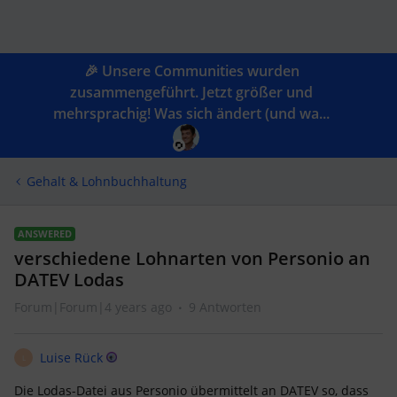
🎉 Unsere Communities wurden
zusammengeführt. Jetzt größer und
mehrsprachig! Was sich ändert (und wa...
Gehalt & Lohnbuchhaltung
ANSWERED
verschiedene Lohnarten von Personio an
DATEV Lodas
Forum|Forum|4 years ago
9 Antworten
Luise Rück
L
Die Lodas-Datei aus Personio übermittelt an DATEV so, dass