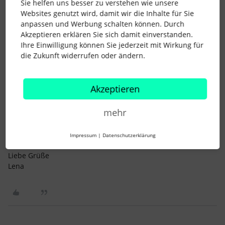
Sie helfen uns besser zu verstehen wie unsere
Luise
Websites genutzt wird, damit wir die Inhalte für Sie
anpassen und Werbung schalten können. Durch
Akzeptieren erklären Sie sich damit einverstanden.
Ihre Einwilligung können Sie jederzeit mit Wirkung für
die Zukunft widerrufen oder ändern.
Lena
Forum|Forum|4 years ago
Akzeptieren
Hallo
@Luise Rück
,
mir ist bisher zumindest nichts bekannt dazu. :)
mehr
Ich habe intern nochmal nachgefragt, ob es hier eine andere
Option gibt. Sobald ich hier eine Rückmeldung erhalten habe,
Impressum
|
Datenschutzerklärung
melde ich mich nochmal.
Liebe Grüße
Lena