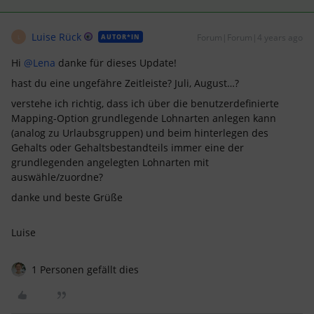
Luise Rück
Forum|Forum|4 years ago
AUTOR*IN
L
Hi
@Lena
danke für dieses Update!
hast du eine ungefähre Zeitleiste? Juli, August…?
verstehe ich richtig, dass ich über die benutzerdefinierte
Mapping-Option grundlegende Lohnarten anlegen kann
(analog zu Urlaubsgruppen) und beim hinterlegen des
Gehalts oder Gehaltsbestandteils immer eine der
grundlegenden angelegten Lohnarten mit
auswähle/zuordne?
danke und beste Grüße
Luise
1 Personen gefällt dies