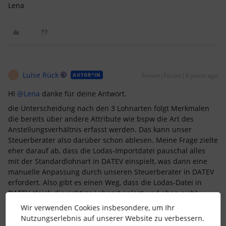
Lena
Luise Rück
Forum|Forum|4 years ago
AUTOR*IN
L
HI
@Lena
danke für deine Antwort.
die Unterscheidung nach den 3 Lohnarten folgt Merkmalen
die bereits über andere Attribute wie bspw die Art des
Anstellungsverhältnis erfasst werden. Das kann unser
Steuerberater also darüber schon ablesen. Meine Frage zielte
eher darauf ab, dass die Lodas-Importdatei pauschal alles
mit der Standardlohnart in DATEV einspielt, was dann eine
manuelle Anpassung durch unseren Steuerberater in DATEV
erfordert. Also gibt es einen Weg, dass die Lodas-Datei in
DATEV gleich die richtige Lohnart anlegt und eben nicht
pauschal die gleiche drüber legt?
Wir verwenden Cookies insbesondere, um Ihr
danke und beste Grüße
Nutzungserlebnis auf unserer Website zu verbessern.