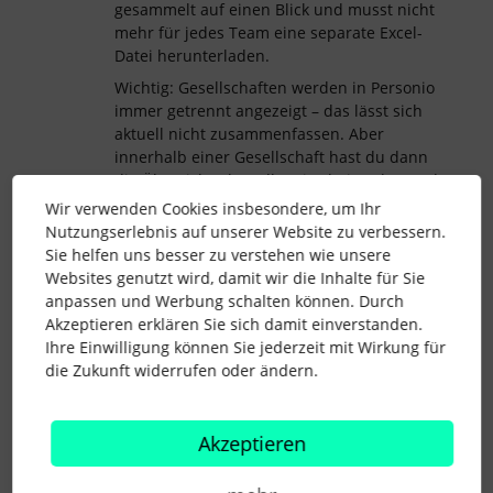
gesammelt auf einen Blick und musst nicht
mehr für jedes Team eine separate Excel-
Datei herunterladen.
Wichtig: Gesellschaften werden in Personio
immer getrennt angezeigt – das lässt sich
aktuell nicht zusammenfassen. Aber
innerhalb einer Gesellschaft hast du dann
die Übersicht über alle Mitarbeitenden und
deren Änderungen.
Wir verwenden Cookies insbesondere, um Ihr
Nutzungserlebnis auf unserer Website zu verbessern.
Hoffe, das hilft dir weiter!
Sie helfen uns besser zu verstehen wie unsere
Liebe Grüße
Websites genutzt wird, damit wir die Inhalte für Sie
Duci
anpassen und Werbung schalten können. Durch
Akzeptieren erklären Sie sich damit einverstanden.
Ihre Einwilligung können Sie jederzeit mit Wirkung für
die Zukunft widerrufen oder ändern.
Vorbereitende Lohnbuchhaltung
Lohnbuchhaltung
Akzeptieren
Änderungen
Unternehmen