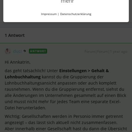
mehr
1 Personen gefällt dies
Impressum
|
Datenschutzerklärung
1 Antwort
duci
Forum|Forum|1 year ago
ANTWORT
Hi Annkatrin,
das geht tatsächlich! Unter
Einstellungen > Gehalt &
Lohnbuchhaltung
kannst du die Gruppierung der
Lohnbuchhaltungsansicht anpassen oder auch komplett
rausnehmen. Wenn du die Gruppierung entfernst, siehst du
alle Änderungen im Unternehmen gesammelt auf einen Blick
und musst nicht mehr für jedes Team eine separate Excel-
Datei herunterladen.
Wichtig: Gesellschaften werden in Personio immer getrennt
angezeigt – das lässt sich aktuell nicht zusammenfassen.
Aber innerhalb einer Gesellschaft hast du dann die Übersicht