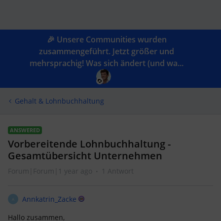
🎉 Unsere Communities wurden
zusammengeführt. Jetzt größer und
mehrsprachig! Was sich ändert (und wa...
Gehalt & Lohnbuchhaltung
ANSWERED
Vorbereitende Lohnbuchhaltung -
Gesamtübersicht Unternehmen
Forum|Forum|1 year ago
1 Antwort
Annkatrin_Zacke
A
Hallo zusammen,