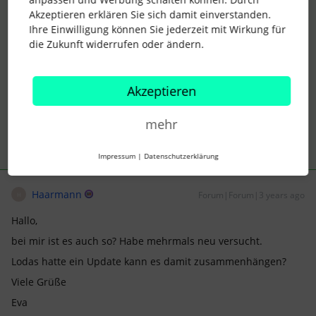
Akzeptieren erklären Sie sich damit einverstanden.
Sollte die Fehlermeldung immer noch auftreten, wende Dich
Ihre Einwilligung können Sie jederzeit mit Wirkung für
bitte über
Antworten finden
bei unserem Personio Support. Sie
die Zukunft widerrufen oder ändern.
können das, wenn notwendig, direkt an unser Produkt-Team
weitergeben.
Liebe Grüße
Akzeptieren
Lena
mehr
Impressum
|
Datenschutzerklärung
Haarmann
Forum|Forum|3 years ago
H
Hallo,
bei mir ist es auch so? Habe mehrmals neu versucht.
Lodas hatte ein Update kann es damit zusammenhängen?
Viele Grüße
Eva