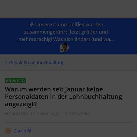
🎉 Unsere Communities wurden
zusammengeführt. Jetzt größer und
mehrsprachig! Was sich ändert (und wa...
Gehalt & Lohnbuchhaltung
ANSWERED
Warum werden seit Januar keine
Personaldaten in der Lohnbuchhaltung
angezeigt?
Forum|Forum|3 years ago
4 Antworten
Catrin
C