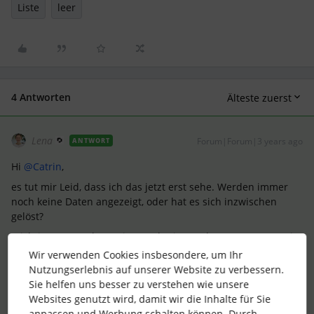
Liste
leer
4 Antworten
Älteste zuerst
Lena
Forum|Forum|3 years ago
ANTWORT
Hi
@Catrin
,
es tut mir Leid, dass ich das jetzt erst sehe. Werden immer
noch keine Daten angezeigt, oder hat es sich inzwischen
gelöst?
Wichtig wäre auch zu wissen, ob niemandem etwas angezeigt
wird, oder nur Dir nicht. Nicht, dass es am Browser, Cookies
Wir verwenden Cookies insbesondere, um Ihr
oder ähnlichem liegt.
Nutzungserlebnis auf unserer Website zu verbessern.
Es ist seltsam, dass es immer funktioniert hat und dann diese
Sie helfen uns besser zu verstehen wie unsere
Meldung kommt, ist das etwas Andauerndes oder nur immer
Websites genutzt wird, damit wir die Inhalte für Sie
wieder aufgetreten?
anpassen und Werbung schalten können. Durch