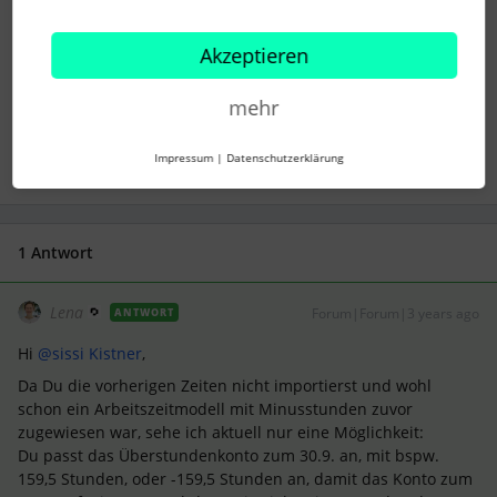
Akzeptieren
anwesenheiten
überstunden
Arbeitszeitmodell
mehr
Minusstunden
automatische Minusstunden
Impressum
|
Datenschutzerklärung
1 Antwort
Lena
Forum|Forum|3 years ago
ANTWORT
Hi
@sissi Kistner
,
Da Du die vorherigen Zeiten nicht importierst und wohl
schon ein Arbeitszeitmodell mit Minusstunden zuvor
zugewiesen war, sehe ich aktuell nur eine Möglichkeit:
Du passt das Überstundenkonto zum 30.9. an, mit bspw.
159,5 Stunden, oder -159,5 Stunden an, damit das Konto zum