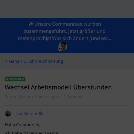
🎉 Unsere Communities wurden
zusammengeführt. Jetzt größer und
mehrsprachig! Was sich ändert (und wa...
Gehalt & Lohnbuchhaltung
ANSWERED
Wechsel Arbeitsmodell Überstunden
Forum|Forum|3 years ago
1 Antwort
sissi Kistner
Hallo Community,
ich habe folgendes Thema: