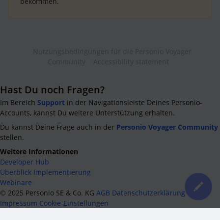
bekommen.
Nutzungsbedingungen für die Personio Voyager
Community
Accessibility statement
Hast Du noch Fragen?
Im Bereich
Support
in der Navigationsleiste Deines Personio-
Accounts, kannst Du weitere Unterstützung erhalten.
Du kannst Deine Frage auch in der
Personio Voyager Community
stellen.
Weitere Informationen
Developer Hub
Überblick Implementierung
Webinare
©
2025
Personio SE & Co. KG
AGB
Datenschutzerklärung
Impressum
Cookie-Einstellungen