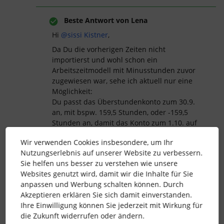
Beste Antwort von
Lena
Hi
@sissi Kistner
,
Da Du die vorherigen Zeiten nicht
importierst und wohl schon ein
Arbeitszeitmodell mit Minusstunden zuvor
zugewiesen war, sehe ich aktuell nur eine
Möglichkeit:
Du passt das Überstundenkonto zum 30.9.
an, mit bspw. 159,5 Stunden, oder -159,5
Stunden an, damit das Konto zum 1.10. auf
0 ist. - Je nachdem, wie viele Minusstunden
Wir verwenden Cookies insbesondere, um Ihr
der Mitarbeitende hatte.
Nutzungserlebnis auf unserer Website zu verbessern.
@Ibbi
hatte diese Thematik auch und
Sie helfen uns besser zu verstehen wie unsere
konnte es so lösen:
Websites genutzt wird, damit wir die Inhalte für Sie
Hilft Dir das weiter? :)
anpassen und Werbung schalten können. Durch
Akzeptieren erklären Sie sich damit einverstanden.
Liebe Grüße
Ihre Einwilligung können Sie jederzeit mit Wirkung für
Lena
die Zukunft widerrufen oder ändern.