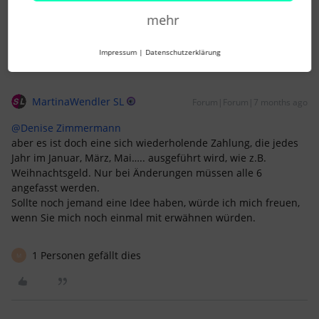
Leider :(
mehr
Impressum
|
Datenschutzerklärung
MartinaWendler SL
Forum|Forum|7 months ago
@Denise Zimmermann
aber es ist doch eine sich wiederholende Zahlung, die jedes
Jahr im Januar, März, Mai….. ausgeführt wird, wie z.B.
Weihnachtsgeld. Nur bei Änderungen müssen alle 6
angefasst werden.
Sollte noch jemand eine Idee haben, würde ich mich freuen,
wenn Sie mich noch einmal mit erwähnen würden.
1 Personen gefällt dies
M