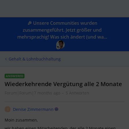
🎉 Unsere Communities wurden
zusammengeführt. Jetzt größer und
mehrsprachig! Was sich ändert (und wa...
Gehalt & Lohnbuchhaltung
ANSWERED
Wiederkehrende Vergütung alle 2 Monate
Forum|Forum|7 months ago
5 Antworten
Denise Zimmermann
D
Moin zusammen,
wir haben einen Mitarbeitenden, der alle 2 Monate einen