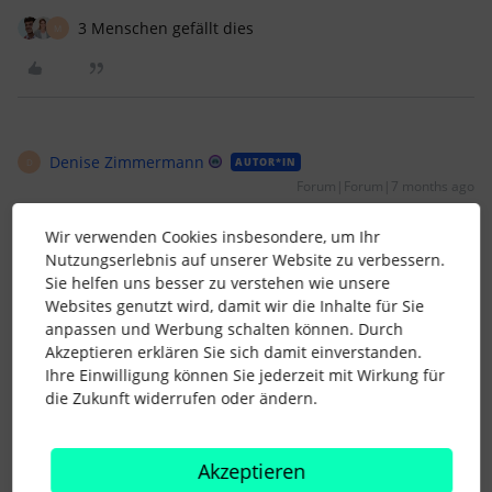
3 Menschen gefällt dies
M
Denise Zimmermann
AUTOR*IN
D
Forum|Forum|7 months ago
Ich musste mir darüber auch schon einmal Gedanken
Wir verwenden Cookies insbesondere, um Ihr
machen, habe es dann aber glücklicherweise doch nicht
Nutzungserlebnis auf unserer Website zu verbessern.
gebraucht. Mein Work-around wäre gewesen, 6 jährliche
Sie helfen uns besser zu verstehen wie unsere
Zahlungen anzulegen und dann eben die entsprechenden
Websites genutzt wird, damit wir die Inhalte für Sie
Monate auszuwählen.
anpassen und Werbung schalten können. Durch
Für bessere Ideen, gerne, jederzeit. Kommt ja vielleicht mal
Akzeptieren erklären Sie sich damit einverstanden.
wieder.
Ihre Einwilligung können Sie jederzeit mit Wirkung für
Grundsätzlich guter Workaround. Vielen Dank.
die Zukunft widerrufen oder ändern.
Das müsste ich dann allerdings jedes Jahr wiederholen,
solange die Person bei uns angestellt ist.
Akzeptieren
Für mich zu viel manueller Aufwand und zu fehleranfällig.