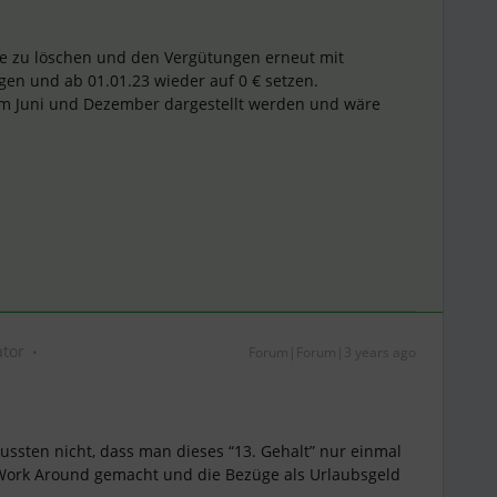
ge zu löschen und den Vergütungen erneut mit
gen und ab 01.01.23 wieder auf 0 € setzen.
im Juni und Dezember dargestellt werden und wäre
tor
Forum|Forum|3 years ago
ussten nicht, dass man dieses “13. Gehalt” nur einmal
 Work Around gemacht und die Bezüge als Urlaubsgeld