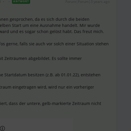
i
Forum|Forum|3 years ago
ANTWORT
innen gesprochen, da es sich durch die beiden
lben Start um eine Ausnahme handelt. Mir wurde
t ward und es sogar schon gelöst habt. Das freut mich.
fos gerne, falls sie auch vor solch einer Situation stehen
t Zeiträumen abgebildet. Es sollte immer
 Startdatum besitzen (z.B. ab 01.01.22), entstehen
traum eingetragen wird, wird nur ein vorheriger
ert, dass der untere, gelb-markierte Zeitraum nicht