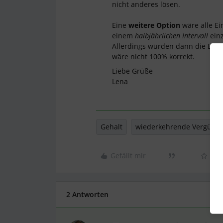
nicht anderes lösen.
Eine
weitere Option
wäre alle Ei
einem
halbjährlichen Intervall
einz
Allerdings würden dann die Betr
wäre nicht 100% korrekt.
Liebe Grüße
Lena
Gehalt
wiederkehrende Vergütu
Gefällt mir
2 Antworten