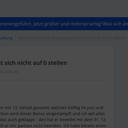
mengeführt. Jetzt größer und mehrsprachig! Was sich änd
altung
Wiederkehrende Vergütung lässt sich nicht auf 0 stellen
sich nicht auf 0 stellen
43 Aufrufe
on mir 13. Gehalt genannt, welches hälftig im Juni und
 Nun wird dieser Bonus eingestampft und ich will alles
 das auch geklappt - den hat er beendet mit dem 31. 12.
l er mir partout nicht beenden. Ich habe bereits einen