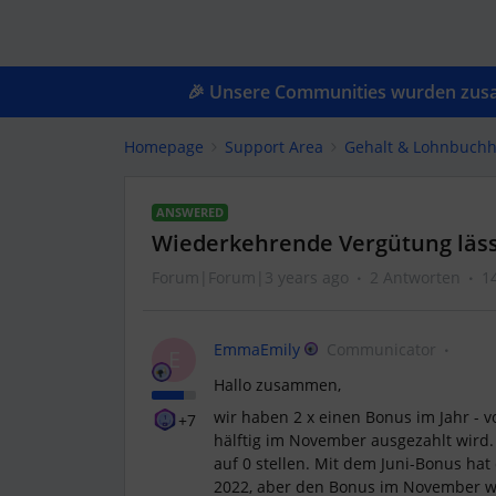
🎉 Unsere Communities wurden zusam
Homepage
Support Area
Gehalt & Lohnbuchh
ANSWERED
Wiederkehrende Vergütung lässt 
Forum|Forum|3 years ago
2 Antworten
1
EmmaEmily
Communicator
E
Hallo zusammen,
wir haben 2 x einen Bonus im Jahr - v
+7
hälftig im November ausgezahlt wird.
auf 0 stellen. Mit dem Juni-Bonus hat
2022, aber den Bonus im November wil