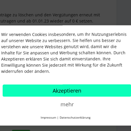
nträge zu löschen und den Vergütungen erneut mit
utragen und ab 01.01.23 wieder auf 0 € setzen.
äge im Juni und Dezember dargestellt werden und
Wir verwenden Cookies insbesondere, um Ihr Nutzungserlebnis
auf unserer Website zu verbessern. Sie helfen uns besser zu
verstehen wie unsere Websites genutzt wird, damit wir die
Inhalte für Sie anpassen und Werbung schalten können. Durch
Akzeptieren erklären Sie sich damit einverstanden. Ihre
Einwilligung können Sie jederzeit mit Wirkung für die Zukunft
widerrufen oder ändern.
ngen
Lohnabrechnung
Akzeptieren
Teilen
mehr
Älteste zuerst
Impressum
|
Datenschutzerklärung