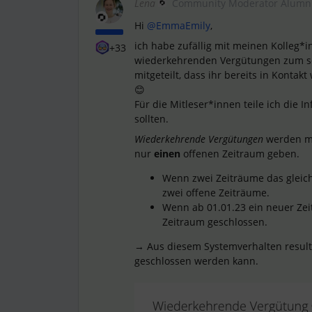
Lena
Community Moderator Alumn
Hi
@EmmaEmily
,
ich habe zufällig mit meinen Kolleg*
+33
wiederkehrenden Vergütungen zum se
mitgeteilt, dass ihr bereits in Kontak
😊
Für die Mitleser*innen teile ich die In
sollten.
Wiederkehrende Vergütungen
werden mi
nur
einen
offenen Zeitraum geben.
Wenn zwei Zeiträume das gleiche
zwei offene Zeiträume.
Wenn ab 01.01.23 ein neuer Zei
Zeitraum geschlossen.
→ Aus diesem Systemverhalten resulti
geschlossen werden kann.