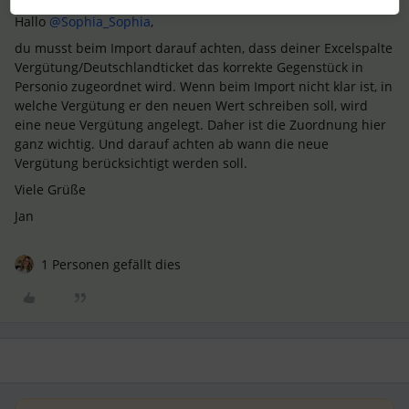
Hallo ​
@Sophia_Sophia
,
du musst beim Import darauf achten, dass deiner Excelspalte
Vergütung/Deutschlandticket das korrekte Gegenstück in
Personio zugeordnet wird. Wenn beim Import nicht klar ist, in
welche Vergütung er den neuen Wert schreiben soll, wird
eine neue Vergütung angelegt. Daher ist die Zuordnung hier
ganz wichtig. Und darauf achten ab wann die neue
Vergütung berücksichtigt werden soll.
Viele Grüße
Jan
1 Personen gefällt dies