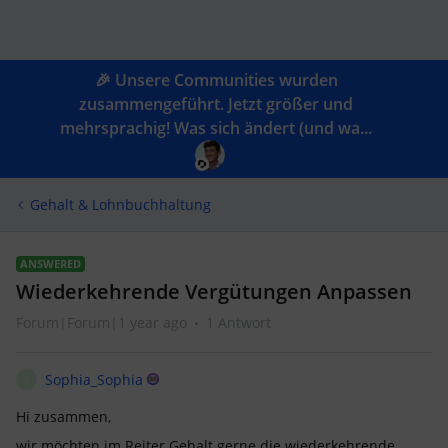
🎉 Unsere Communities wurden
zusammengeführt. Jetzt größer und
mehrsprachig! Was sich ändert (und wa...
Gehalt & Lohnbuchhaltung
ANSWERED
Wiederkehrende Vergütungen Anpassen
Forum|Forum|1 year ago
1 Antwort
Sophia_Sophia
S
Hi zusammen,
wir möchten im Reiter Gehalt gerne die wiederkehrende