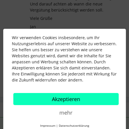
Und darauf achten ab wann die neue
Vergütung berücksichtigt werden soll.
Viele Grüße
Jan
Wir verwenden Cookies insbesondere, um Ihr
Nutzungserlebnis auf unserer Website zu verbessern.
Sie helfen uns besser zu verstehen wie unsere
wiederkehrende Vergütungen
Vergütung
Websites genutzt wird, damit wir die Inhalte für Sie
anpassen und Werbung schalten können. Durch
Deutschlandticket
Akzeptieren erklären Sie sich damit einverstanden.
Ihre Einwilligung können Sie jederzeit mit Wirkung für
2 Menschen gefällt dies
die Zukunft widerrufen oder ändern.
D
M
Akzeptieren
1 Antwort
mehr
AM_HR
Forum|Forum|1 year ago
ANTWORT
Impressum
|
Datenschutzerklärung