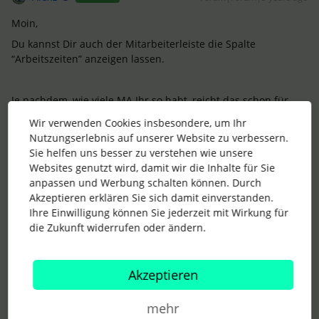
Moin,
Du kannst Dir auch der Mitarbeiterleiste die Spalte
“Arbeitszeiten” anzeigen lassen.
Je nachdem, wie viele MA Ihr so habt, reicht das schon für
den Überblick.
Wir verwenden Cookies insbesondere, um Ihr
Nutzungserlebnis auf unserer Website zu verbessern.
Sie helfen uns besser zu verstehen wie unsere
Du kannst dann aber auch in der Suche der MA-Liste den
Websites genutzt wird, damit wir die Inhalte für Sie
Namen des Arbeitszeitmodels eingeben, und danach suchen
anpassen und Werbung schalten können. Durch
(wenn Du die Spalte hinzugefügt hast)
Akzeptieren erklären Sie sich damit einverstanden.
Ihre Einwilligung können Sie jederzeit mit Wirkung für
Gruß
die Zukunft widerrufen oder ändern.
Alex
Akzeptieren
1 Personen gefällt dies
mehr