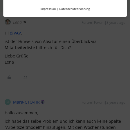
Impressum
|
Datenschutzerklärung
Lena
Forum|Forum|3 years ago
Hi
@VAV
,
ist der Hinweis von Alex für einen Überblick via
Mitarbeiterliste hilfreich für Dich?
Liebe Grüße
Lena
Mara-CTO-HR
Forum|Forum|2 years ago
M
Hallo zusammen,
ich habe das selbe Problem und ich kann auch keine Spalte
“Arbeitszeitmodell” hinzufügen. Mit den Wochenstunden