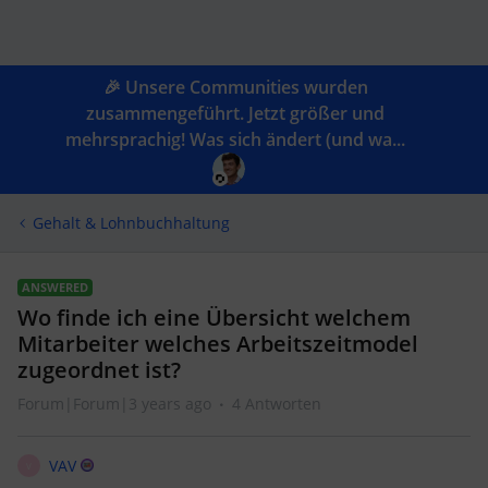
🎉 Unsere Communities wurden
zusammengeführt. Jetzt größer und
mehrsprachig! Was sich ändert (und wa...
Gehalt & Lohnbuchhaltung
ANSWERED
Wo finde ich eine Übersicht welchem
Mitarbeiter welches Arbeitszeitmodel
zugeordnet ist?
Forum|Forum|3 years ago
4 Antworten
VAV
V