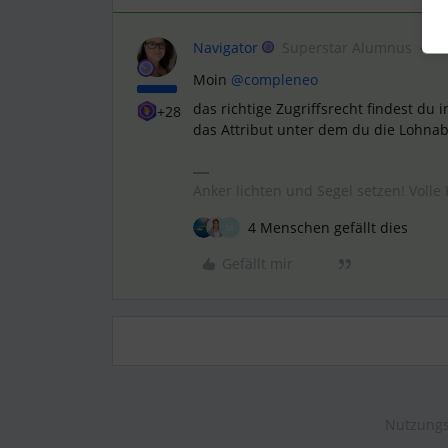
Navigator
Superstar Alumnus
Moin
@compleneo
das richtige Zugriffsrecht findest du
+28
das Attribut unter dem du die Lohna
Anker lichten und Segel setzen! Volle 
4 Menschen gefällt dies
M
Gefällt mir
Nutzungs