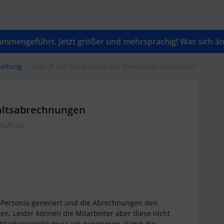
mengeführt. Jetzt größer und mehrsprachig! Was sich änd
altung
Zugriff der Mitarbeiter auf Gehaltsabrechnungen
haltsabrechnungen
Aufrufe
 Personio generiert und die Abrechnungen den
en. Leider können die Mitarbeiter aber diese nicht
Mitarbeiterrolle muss ich generieren, damit die