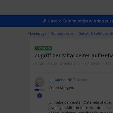
🎉 Unsere Communities wurden zusam
Homepage
Support Area
Gehalt & Lohnbuchh
ANSWERED
Zugriff der Mitarbeiter auf Ge
Forum|Forum|2 years ago
1 Antwort
169 
compleneo
Follower
C
Guten Morgen,
ich habe den ersten Datenabruf über
jeweiligen Mitarbeitern zuordnen lass
sehen - welches Zugriffsrecht in der 