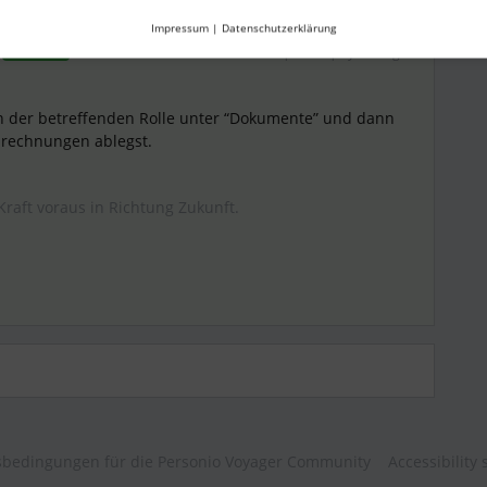
Impressum
|
Datenschutzerklärung
Forum|Forum|2 years ago
ANTWORT
 in der betreffenden Rolle unter “Dokumente” und dann
brechnungen ablegst.
Kraft voraus in Richtung Zukunft.
bedingungen für die Personio Voyager Community
Accessibility