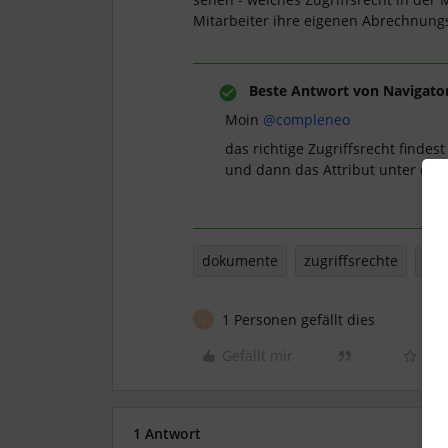
Mitarbeiter ihre eigenen Abrechnun
Beste Antwort von
Navigato
Moin
@compleneo
das richtige Zugriffsrecht finde
und dann das Attribut unter de
dokumente
zugriffsrechte
Rec
1 Personen gefällt dies
S
Gefällt mir
1 Antwort