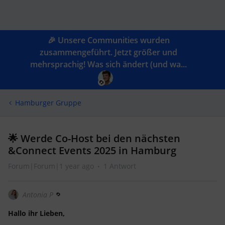
🎉 Unsere Communities wurden
zusammengeführt. Jetzt größer und
mehrsprachig! Was sich ändert (und wa...
Hamburger Gruppe
🌟 Werde Co-Host bei den nächsten
&Connect Events 2025 in Hamburg
Forum|Forum|1 year ago
1 Antwort
Antonia P
Hallo ihr Lieben,