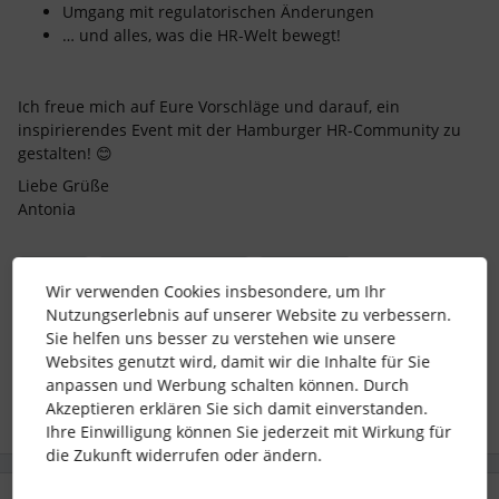
Umgang mit regulatorischen Änderungen
… und alles, was die HR-Welt bewegt!
Ich freue mich auf Eure Vorschläge und darauf, ein
inspirierendes Event mit der Hamburger HR-Community zu
gestalten! 😊
Liebe Grüße
Antonia
#Event
Community Event
&Connect
Wir verwenden Cookies insbesondere, um Ihr
Nutzungserlebnis auf unserer Website zu verbessern.
Hamburg Meetup
&Connect Events
Co-Host
Sie helfen uns besser zu verstehen wie unsere
Websites genutzt wird, damit wir die Inhalte für Sie
4 Menschen gefällt dies
anpassen und Werbung schalten können. Durch
Akzeptieren erklären Sie sich damit einverstanden.
Ihre Einwilligung können Sie jederzeit mit Wirkung für
die Zukunft widerrufen oder ändern.