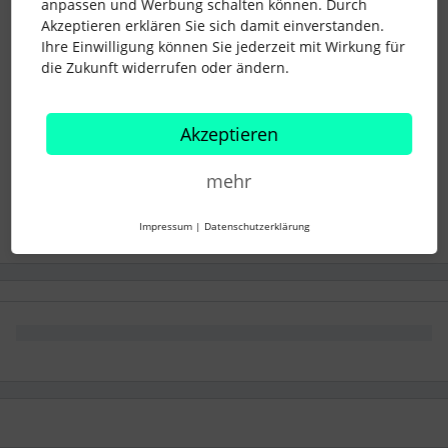
anpassen und Werbung schalten können. Durch
hier:
https://www.personio.de/blog/remote-onboarding/
Akzeptieren erklären Sie sich damit einverstanden.
Ihre Einwilligung können Sie jederzeit mit Wirkung für
Beste Grüße
die Zukunft widerrufen oder ändern.
Euer Personio Community Team
Akzeptieren
hr management
onboarding
mehr
1 Personen gefällt dies
Impressum
|
Datenschutzerklärung