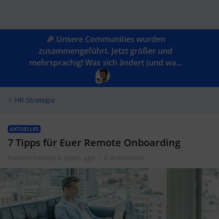
🎉 Unsere Communities wurden
zusammengeführt. Jetzt größer und
mehrsprachig! Was sich ändert (und wa...
HR Strategie
AKTUELLES
7 Tipps für Euer Remote Onboarding
Forum|Forum|6 years ago
0 Antworten