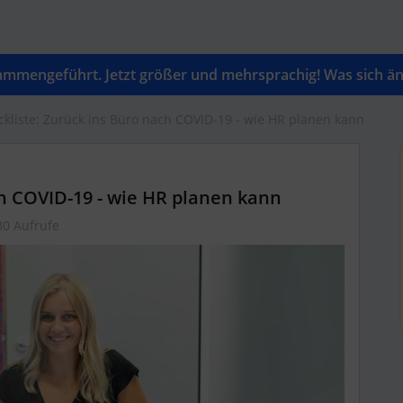
mengeführt. Jetzt größer und mehrsprachig! Was sich änd
kliste: Zurück ins Büro nach COVID-19 - wie HR planen kann
ch COVID-19 - wie HR planen kann
30 Aufrufe