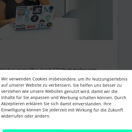
n Wochen Homeoffice durch COVID-19 dürfen viele
 Doch damit die Mitarbeiter im Büro
Wir verwenden Cookies insbesondere, um Ihr Nutzungserlebnis
 deren Rückkehr genau vorbereiten.
auf unserer Website zu verbessern. Sie helfen uns besser zu
eachten gilt, kann es durchaus auch mal schwer sein,
verstehen wie unsere Websites genutzt wird, damit wir die
 haben wir für eine saubere Planung mit einer Menge
Inhalte für Sie anpassen und Werbung schalten können. Durch
ins Büro nach COVID-19
“ für Euch erstellt.
Akzeptieren erklären Sie sich damit einverstanden. Ihre
Einwilligung können Sie jederzeit mit Wirkung für die Zukunft
liste ergänzt? Und was sind Eure Ideen für die
widerrufen oder ändern.
 angenehm und verständlich in den Büroalltag
 Eure Ideen mit der Community teilt!