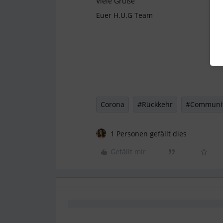
Viele Grüße
Euer H.U.G Team
Corona
#Rückkehr
#Communi
1 Personen gefällt dies
Gefällt mir