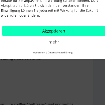
Inhalte für Sie anpassen und Werbung schalten können. Durch
Akzeptieren erklären Sie sich damit einverstanden. Ihre
Einwilligung können Sie jederzeit mit Wirkung für die Zukunft
 Eure Arbeit effizienter erledigen könntet, ohne die
widerrufen oder ändern.
tigen. Mit einem gut strukturierten Zeitplan könnt Ihr
Akzeptieren
aben konzentriert, diese priorisiert und gezielt
n und schafft eine bessere Work-Life-Balance.
 helfen, Euch auf das Wesentliche zu konzentrieren
mehr
bewältigen.
Impressum
|
Datenschutzerklärung
setzung helfen können
 was Eure größten “Zeitfresser” sind und welche