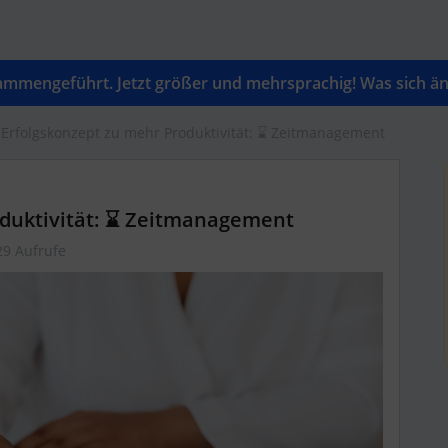
mengeführt. Jetzt größer und mehrsprachig! Was sich änd
 Erfolgskonzept zu mehr Produktivität: ⌛ Zeitmanagement
oduktivität: ⌛ Zeitmanagement
29 Aufrufe