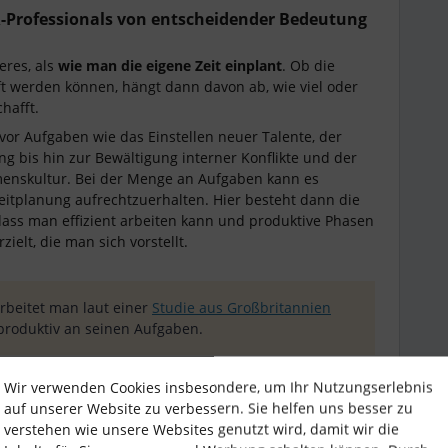
Professionals von entscheidender Bedeutung
res, als
wie man die eigene Zeit einplant
. Ob die
ft werden können, hängt dann davon ab, wie viel oder
hafft.
 vor Aufgaben wie das Einstellen neuer Talente, der
g bis hin zur Bewältigung interner Konflikte und der
menskultur. Bei der Menge an Aufgaben kann es
Zeitplanung aufrechtzuerhalten. Hier besteht dann die
, dass man effizient arbeiten kann und produktive Phasen
ielt, die man sich vorstellt.
arbeitet man laut einer
Studie aus Großbritannien
 produktiv an seinen Aufgaben.
Wir verwenden Cookies insbesondere, um Ihr Nutzungserlebnis
ichtig es ist, in unseren Arbeitsabläufen
Routinen zu
auf unserer Website zu verbessern. Sie helfen uns besser zu
zu nutzen
, um unsere Arbeitszeit klüger zu planen und
verstehen wie unsere Websites genutzt wird, damit wir die
te Level zu bringen! 🚀