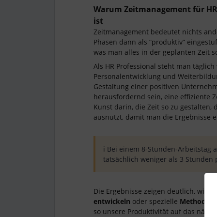
Warum Zeitmanagement für HR-
ist
Zeitmanagement bedeutet nichts ande
Phasen dann als “produktiv” eingestu
was man alles in der geplanten Zeit sc
Als HR Professional steht man täglich
Personalentwicklung und Weiterbildun
Gestaltung einer positiven Unterneh
herausfordernd sein, eine effiziente 
Kunst darin, die Zeit so zu gestalten
ausnutzt, damit man die Ergebnisse erz
ℹ️ Bei einem 8-Stunden-Arbeitstag 
tatsächlich weniger als 3 Stunden
Die Ergebnisse zeigen deutlich, wie w
entwickeln
oder spezielle
Methoden 
so unsere Produktivität auf das nächs