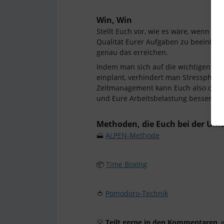
Win, Win
Stellt Euch vor, wie es wäre, wenn Ihr
Qualität Eurer Aufgaben zu beeinträch
genau das erreichen.
Indem man sich auf die wichtigen Aufg
einplant, verhindert man Stressphase
Zeitmanagement kann Euch also dabei
und Eure Arbeitsbelastung besser zu 
Methoden, die Euch bei der Um
🗻
ALPEN-Methode
📦
Time Boxing
🍅
Pomodoro-Technik
💡
Teilt gerne in den Kommentaren
,