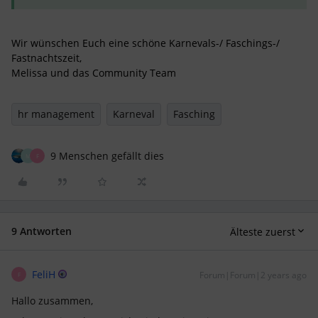
Wir wünschen Euch eine schöne Karnevals-/ Faschings-/
Fastnachtszeit,
Melissa und das Community Team
hr management
Karneval
Fasching
9 Menschen gefällt dies
M
F
9 Antworten
Älteste zuerst
FeliH
Forum|Forum|2 years ago
F
Hallo zusammen,