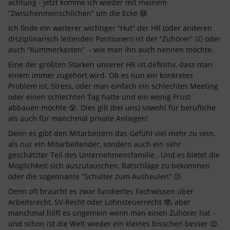
achtung - jetzt komme ich wieder mit meinem
“Zwischenmenschlichen” um die Ecke 😅
Ich finde ein weiterer wichtiger “Hut” der HR (oder anderen
disziplinarisch leitenden Positionen) ist der “Zuhörer” 👂🏼 oder
auch “Kummerkasten” - wie man ihn auch nennen möchte.
Eine der größten Stärken unserer HR ist definitiv, dass man
einem immer zugehört wird. Ob es nun ein konkretes
Problem ist, Stress, oder man einfach ein schlechtes Meeting
oder einen schlechten Tag hatte und ein wenig Frust
abbauen möchte 😵. Dies gilt (bei uns) sowohl für berufliche
als auch für manchmal private Anliegen!
Denn es gibt den Mitarbeitern das Gefühl viel mehr zu sein,
als nur ein Mitarbeitender, sondern auch ein sehr
geschätzter Teil des Unternehmensfamilie . Und es bietet die
Möglichkeit sich auszutauschen, Ratschläge zu bekommen
oder die sogennante “Schulter zum Ausheulen” 😥.
Denn oft braucht es zwar fundiertes Fachwissen über
Arbeitsrecht, SV-Recht oder Lohnsteuerrecht 🤓, aber
manchmal hilft es ungemein wenn man einen Zuhörer hat -
und schon ist die Welt wieder ein kleines bisschen besser 😌.