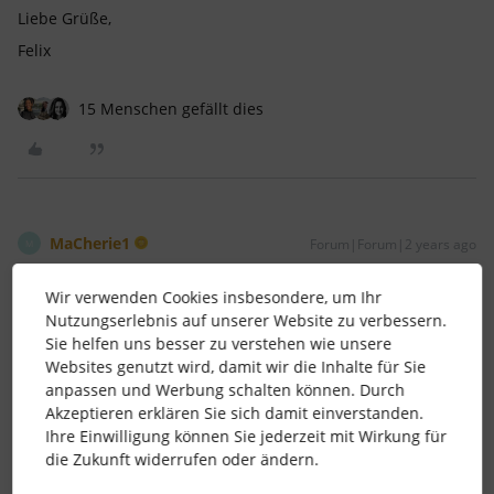
Liebe Grüße,
Felix
15 Menschen gefällt dies
MaCherie1
Forum|Forum|2 years ago
M
Ich würde auch die ‘’Kummerkasten-Funktion’’ mit ergänzen,
Wir verwenden Cookies insbesondere, um Ihr
da diese immer wichtiger wird. Zum anderen auch das
Nutzungserlebnis auf unserer Website zu verbessern.
Sprachrohr zwischen GF und Mitarbeitenden.
Sie helfen uns besser zu verstehen wie unsere
Wegen dem Kostüm: hier in der Region ist Fasching leider
Websites genutzt wird, damit wir die Inhalte für Sie
nicht so üblich :/ Bin aber dieses Jahr zu 2 Mottopartys
anpassen und Werbung schalten können. Durch
eingeladen, da freue ich mich schon sehr drauf, weil ich das
Akzeptieren erklären Sie sich damit einverstanden.
verkleiden doch bisschen vermisse :)
Ihre Einwilligung können Sie jederzeit mit Wirkung für
die Zukunft widerrufen oder ändern.
9 Menschen gefällt dies