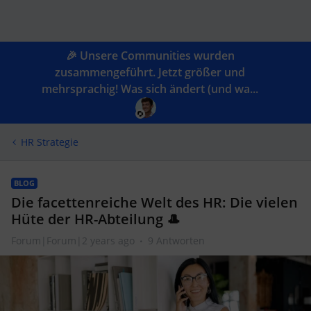
🎉 Unsere Communities wurden
zusammengeführt. Jetzt größer und
mehrsprachig! Was sich ändert (und wa...
HR Strategie
BLOG
Die facettenreiche Welt des HR: Die vielen
Hüte der HR-Abteilung 🎩
Forum|Forum|2 years ago
9 Antworten