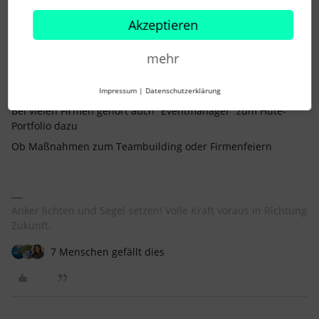
Akzeptieren
mehr
Navigator
Forum|Forum|2 years ago
Impressum
|
Datenschutzerklärung
Bei vielen Firmen gehört auch “Eventmanager” zum Hüte-
Portfolio dazu
Ob Maßnahmen zum Teambuilding oder Firmenfeiern
Anker lichten und Segel setzen! Volle Kraft voraus in Richtung
Zukunft.
7 Menschen gefällt dies