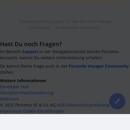
Nutzungsbedingungen für die Personio Voyager
Community
Accessibility statement
Hast Du noch Fragen?
Im Bereich
Support
in der Navigationsleiste Deines Personio-
Accounts, kannst Du weitere Unterstützung erhalten.
Du kannst Deine Frage auch in der
Personio Voyager Community
stellen.
Weitere Informationen
Developer Hub
Überblick Implementierung
Webinare
©
2025
Personio SE & Co. KG
AGB
Datenschutzerklärung
Impressum
Cookie-Einstellungen