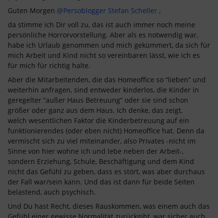
Guten Morgen
@Persoblogger Stefan Scheller
,
da stimme ich Dir voll zu, das ist auch immer noch meine
persönliche Horrorvorstellung. Aber als es notwendig war,
habe ich Urlaub genommen und mich gekümmert, da sich für
mich Arbeit und Kind nicht so vereinbaren lässt, wie ich es
für mich für richtig halte.
Aber die Mitarbeitenden, die das Homeoffice so “lieben” und
weiterhin anfragen, sind entweder kinderlos, die Kinder in
geregelter “außer Haus Betreuung” oder sie sind schon
größer oder ganz aus dem Haus. Ich denke, das zeigt,
welch wesentlichen Faktor die Kinderbetreuung auf ein
funktionierendes (oder eben nicht) Homeoffice hat. Denn da
vermischt sich zu viel miteinander, also Privates -nicht im
Sinne von hier wohne ich und lebe neben der Arbeit-,
sondern Erziehung, Schule, Beschäftigung und dem Kind
nicht das Gefühl zu geben, dass es stört, was aber durchaus
der Fall war/sein kann. Und das ist dann für beide Seiten
belastend, auch psychisch.
Und Du hast Recht, dieses Rauskommen, was einem auch das
Gefühl einer gewisse Normalität zurückgibt, war sicher auch