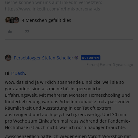
Gerne können wir uns auf LinkedIn vernetzten:
https://www.linkedin.com/in/hmk-personal-ds
4 Menschen gefällt dies
Persoblogger Stefan Scheller
AUTOR*IN
Forum|Forum|5 years ago
Hi
@Dash
,
wow, das sind ja wirklich spannende Einblicke, weil sie so
ganz anders sind als meine höchstpersönliche
Erfahrungswelt. Mit mehreren Monaten Homeschooling und
Kinderbetreuung war das Arbeiten zuhause trotz passender
Räumlichkeit und Ausstattung in der Tat oft extrem
anstrengend und auch psychisch grenzwertig. Und 30 min.
pro Woche zum Einkaufen mal raus während der Pandemie-
Hochphase ist auch nicht, was ich noch häufiger bräuchte.
Zwischenzeitlich hatte ich wieder einen Vorort-Workshop mit