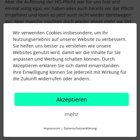
Aber die Auflösung der HO-Pflicht war für uns hier erst
einmal völlig egal, wir haben alles auch bereits vor der Pflicht
eingeführt und lösen es jetzt auch nicht wieder deretwegen
auf. Aber manche möchten doch wieder etwas mehr vor Ort
sein und dann schaue ich, wie wir das organisieren können.
Wir verwenden Cookies insbesondere, um Ihr
Denn das soziale Gefüge hat schon “gelitten”, manche
Nutzungserlebnis auf unserer Website zu verbessern.
Mitarbeiterinnen habe ich hier schon lange nicht mehr
Sie helfen uns besser zu verstehen wie unsere
richtig gesehen, da sie nur 1x/Woche anwesend sind und ein
Websites genutzt wird, damit wir die Inhalte für Sie
Telefonat das persönliche Gespräch für mich nicht ersetzen
anpassen und Werbung schalten können. Durch
kann.
Akzeptieren erklären Sie sich damit einverstanden.
So habe ich es übrigens auch mit meinen
Ihre Einwilligung können Sie jederzeit mit Wirkung für
Bewerbungsgesprächen gehandhabt. Kein Bewerber wollte
die Zukunft widerrufen oder ändern.
das Videotelefonat, wenn auch ein persönlicher Termin zur
Auswahl stand.
Akzeptieren
Das mal meine ersten Gedanken zu Deiner Frage...vielleicht
teilen ja noch mehr Nutzer hier ein paar Einblicke.
mehr
Beste Grüße
Dash
Impressum
|
Datenschutzerklärung