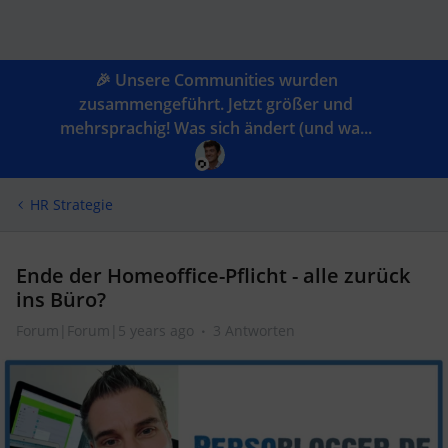
🎉 Unsere Communities wurden
zusammengeführt. Jetzt größer und
mehrsprachig! Was sich ändert (und wa...
HR Strategie
Ende der Homeoffice-Pflicht - alle zurück
ins Büro?
Forum|Forum|5 years ago
3 Antworten