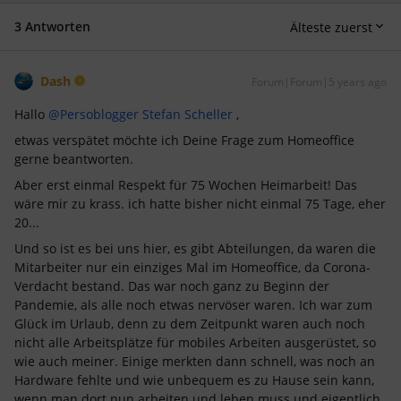
3 Antworten
Älteste zuerst
Dash
Forum|Forum|5 years ago
Hallo
@Persoblogger Stefan Scheller
,
etwas verspätet möchte ich Deine Frage zum Homeoffice
gerne beantworten.
Aber erst einmal Respekt für 75 Wochen Heimarbeit! Das
wäre mir zu krass. ich hatte bisher nicht einmal 75 Tage, eher
20...
Und so ist es bei uns hier, es gibt Abteilungen, da waren die
Mitarbeiter nur ein einziges Mal im Homeoffice, da Corona-
Verdacht bestand. Das war noch ganz zu Beginn der
Pandemie, als alle noch etwas nervöser waren. Ich war zum
Glück im Urlaub, denn zu dem Zeitpunkt waren auch noch
nicht alle Arbeitsplätze für mobiles Arbeiten ausgerüstet, so
wie auch meiner. Einige merkten dann schnell, was noch an
Hardware fehlte und wie unbequem es zu Hause sein kann,
wenn man dort nun arbeiten
und
leben muss und eigentlich