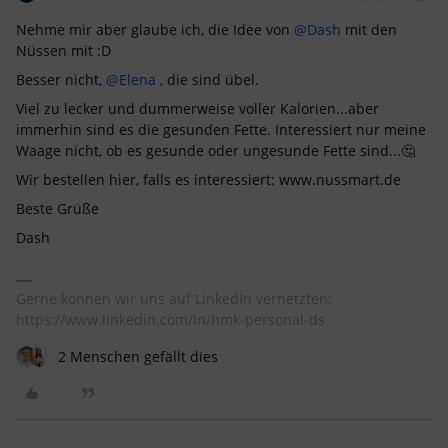
Nehme mir aber glaube ich, die Idee von
@Dash
mit den
Nüssen mit :D
Besser nicht,
@Elena
, die sind übel.
Viel zu lecker und dummerweise voller Kalorien...aber
immerhin sind es die gesunden Fette. Interessiert nur meine
Waage nicht, ob es gesunde oder ungesunde Fette sind...🤔
Wir bestellen hier, falls es interessiert: www.nussmart.de
Beste Grüße
Dash
Gerne können wir uns auf LinkedIn vernetzten:
https://www.linkedin.com/in/hmk-personal-ds
2 Menschen gefällt dies