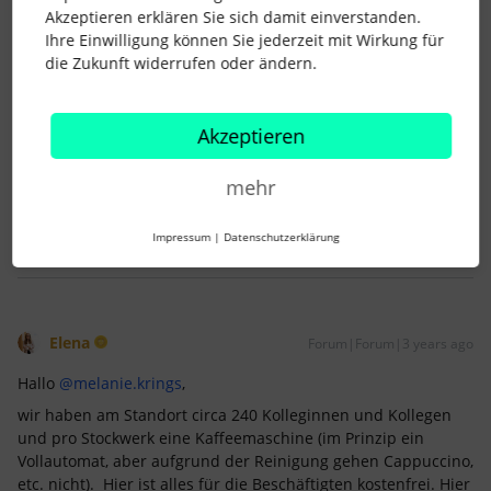
Akzeptieren erklären Sie sich damit einverstanden.
Ihre Einwilligung können Sie jederzeit mit Wirkung für
die Zukunft widerrufen oder ändern.
melanie.krings
Forum|Forum|3 years ago
AUTOR*IN
Akzeptieren
lieben Dank für deine schnelle Antwort :)
mehr
1 Personen gefällt dies
Impressum
|
Datenschutzerklärung
Elena
Forum|Forum|3 years ago
Hallo
@melanie.krings
,
wir haben am Standort circa 240 Kolleginnen und Kollegen
und pro Stockwerk eine Kaffeemaschine (im Prinzip ein
Vollautomat, aber aufgrund der Reinigung gehen Cappuccino,
etc. nicht). Hier ist alles für die Beschäftigten kostenfrei. Hier