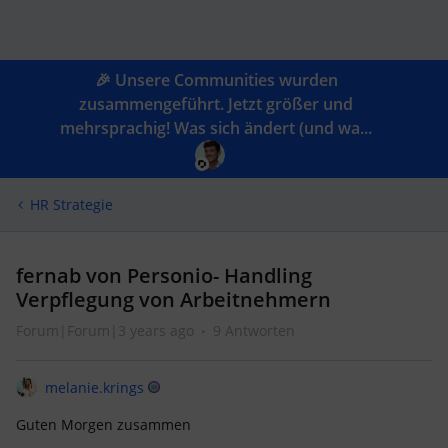
🎉 Unsere Communities wurden
zusammengeführt. Jetzt größer und
mehrsprachig! Was sich ändert (und wa...
HR Strategie
fernab von Personio- Handling
Verpflegung von Arbeitnehmern
Forum|Forum|3 years ago
9 Antworten
melanie.krings
Guten Morgen zusammen