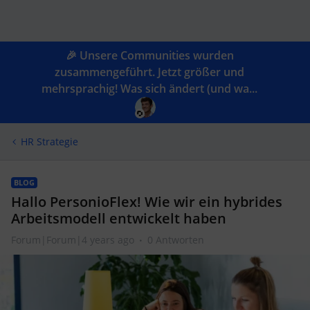
🎉 Unsere Communities wurden
zusammengeführt. Jetzt größer und
mehrsprachig! Was sich ändert (und wa...
HR Strategie
BLOG
Hallo PersonioFlex! Wie wir ein hybrides
Arbeitsmodell entwickelt haben
Forum|Forum|4 years ago
0 Antworten