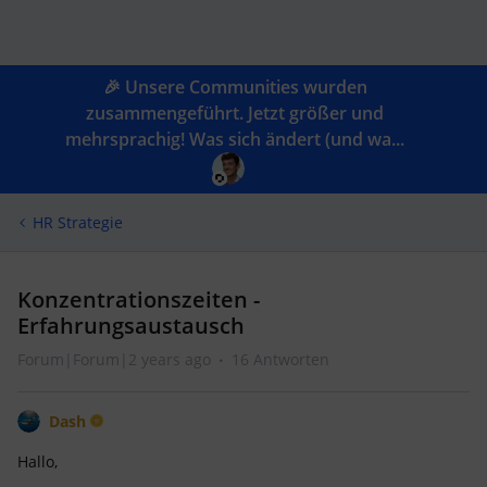
🎉 Unsere Communities wurden
zusammengeführt. Jetzt größer und
mehrsprachig! Was sich ändert (und wa...
HR Strategie
Konzentrationszeiten -
Erfahrungsaustausch
Forum|Forum|2 years ago
16 Antworten
Dash
Hallo,