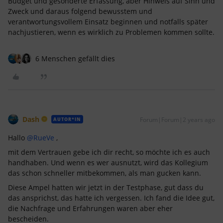
Budget und gesonderte Erfassung, aber Hinweis auf Sinn und
Zweck und daraus folgend bewusstem und
verantwortungsvollem Einsatz beginnen und notfalls später
nachjustieren, wenn es wirklich zu Problemen kommen sollte.
6 Menschen gefällt dies
Dash
Forum|Forum|2 years ago
AUTOR*IN
Hallo
@RueVe
,
mit dem Vertrauen gebe ich dir recht, so möchte ich es auch
handhaben. Und wenn es wer ausnutzt, wird das Kollegium
das schon schneller mitbekommen, als man gucken kann.
Diese Ampel hatten wir jetzt in der Testphase, gut dass du
das ansprichst, das hatte ich vergessen. Ich fand die Idee gut,
die Nachfrage und Erfahrungen waren aber eher
bescheiden.