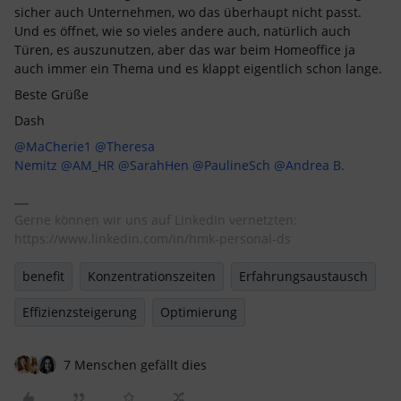
sicher auch Unternehmen, wo das überhaupt nicht passt.
Und es öffnet, wie so vieles andere auch, natürlich auch
Türen, es auszunutzen, aber das war beim Homeoffice ja
auch immer ein Thema und es klappt eigentlich schon lange.
Beste Grüße
Dash
@MaCherie1
@Theresa
Nemitz
@AM_HR
@SarahHen
@PaulineSch
@Andrea B.
Gerne können wir uns auf LinkedIn vernetzten:
https://www.linkedin.com/in/hmk-personal-ds
benefit
Konzentrationszeiten
Erfahrungsaustausch
Effizienzsteigerung
Optimierung
7 Menschen gefällt dies