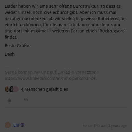
Leider haben wir eine sehr offene Bürostruktur, so dass es
weder Einzel- noch Zweierbüros gibt. Aber ich muss mal
darüber nachdenken, ob wir vielleicht gewisse Ruhebereiche
einrichten können, für die man sich dann einbuchen kann
und dort mit maximal 1 weiteren Person einen “Rückzugsort”
findet.
Beste Grüße
Dash
Gerne können wir uns auf LinkedIn vernetzten:
https://www.linkedin.com/in/hmk-personal-ds
4 Menschen gefällt dies
R
Elif
Forum|Forum|2 years ago
E