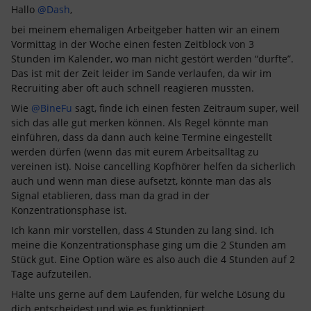
Hallo
@Dash
,
bei meinem ehemaligen Arbeitgeber hatten wir an einem
Vormittag in der Woche einen festen Zeitblock von 3
Stunden im Kalender, wo man nicht gestört werden “durfte”.
Das ist mit der Zeit leider im Sande verlaufen, da wir im
Recruiting aber oft auch schnell reagieren mussten.
Wie
@BineFu
sagt, finde ich einen festen Zeitraum super, weil
sich das alle gut merken können. Als Regel könnte man
einführen, dass da dann auch keine Termine eingestellt
werden dürfen (wenn das mit eurem Arbeitsalltag zu
vereinen ist). Noise cancelling Kopfhörer helfen da sicherlich
auch und wenn man diese aufsetzt, könnte man das als
Signal etablieren, dass man da grad in der
Konzentrationsphase ist.
Ich kann mir vorstellen, dass 4 Stunden zu lang sind. Ich
meine die Konzentrationsphase ging um die 2 Stunden am
Stück gut. Eine Option wäre es also auch die 4 Stunden auf 2
Tage aufzuteilen.
Halte uns gerne auf dem Laufenden, für welche Lösung du
dich entscheidest und wie es funktioniert.