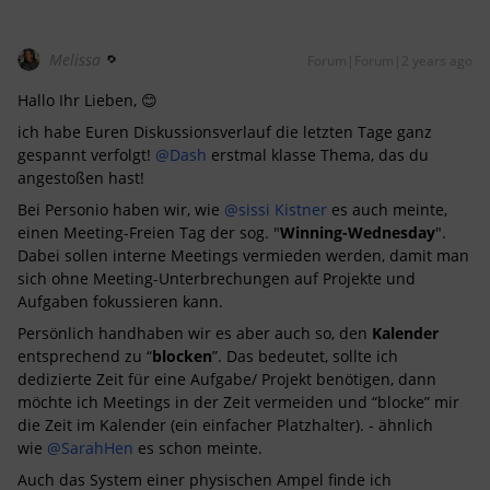
Melissa
Forum|Forum|2 years ago
Hallo Ihr Lieben, 😊
ich habe Euren Diskussionsverlauf die letzten Tage ganz
gespannt verfolgt!
@Dash
erstmal klasse Thema, das du
angestoßen hast!
Bei Personio haben wir, wie
@sissi Kistner
es auch meinte,
einen Meeting-Freien Tag der sog. "
Winning-Wednesday
".
Dabei sollen interne Meetings vermieden werden, damit man
sich ohne Meeting-Unterbrechungen auf Projekte und
Aufgaben fokussieren kann.
Persönlich handhaben wir es aber auch so, den
Kalender
entsprechend zu “
blocken
”. Das bedeutet, sollte ich
dedizierte Zeit für eine Aufgabe/ Projekt benötigen, dann
möchte ich Meetings in der Zeit vermeiden und “blocke” mir
die Zeit im Kalender (ein einfacher Platzhalter). - ähnlich
wie
@SarahHen
es schon meinte.
Auch das System einer physischen Ampel finde ich