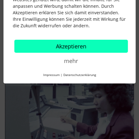
Forum|Forum|2 years ago
anpassen und Werbung schalten können. Durch
Hallo
@Dash
,
Akzeptieren erklären Sie sich damit einverstanden.
Ihre Einwilligung können Sie jederzeit mit Wirkung für
leider kann ich Dir den Anbieter nicht nennen, dass wurde
die Zukunft widerrufen oder ändern.
damals über das Backoffice abgewickelt und mir ist daher der
Name nicht bekannt.
Aber ich habe gerade mal “Telefonbox mieten” gegoogelt und
Akzeptieren
das ergab viele Ergebnisse.
Viele Grüße
mehr
Sissi
Impressum
|
Datenschutzerklärung