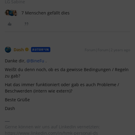
LG Sabine
7 Menschen gefällt dies
Dash
Forum|Forum|2 years ago
AUTOR*IN
Danke dir,
@BineFu
.
Weißt du denn noch, ob es da gewisse Bedingungen / Regeln
zu gab?
Hat das immer funktioniert oder gab es auch Probleme /
Beschwerden (intern wie extern)?
Beste Grüße
Dash
Gerne können wir uns auf LinkedIn vernetzten:
https://www.linkedin.com/in/hmk-personal-ds