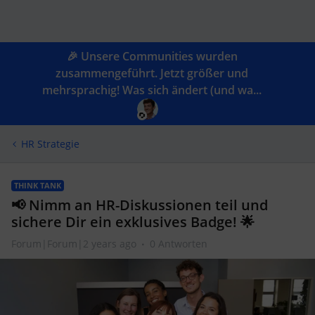
🎉 Unsere Communities wurden
zusammengeführt. Jetzt größer und
mehrsprachig! Was sich ändert (und wa...
HR Strategie
THINK TANK
📢 Nimm an HR-Diskussionen teil und
sichere Dir ein exklusives Badge! 🌟
Forum|Forum|2 years ago
0 Antworten