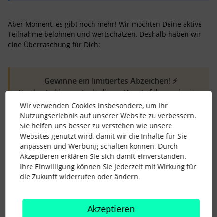
Aber Moment, es gibt noch mehr! Wir möchten Deine aktive
Teilnahme belohnen und wertschätzen. Deshalb haben wir
eine Überraschung für Dich:
Gewinne ein limitiertes Abzeichen! ⚡️
Von heute bis zum Ende dieses Monats führen wir eine
besondere Aktion durch. Jeder, der*die im HR Think
Wir verwenden Cookies insbesondere, um Ihr
Tank einen Beitrag oder Kommentar verfasst, erhält ein
Nutzungserlebnis auf unserer Website zu verbessern.
einzigartiges und exklusives "Gedankenblitz"-Abzeichen
Sie helfen uns besser zu verstehen wie unsere
für das persönliche Profil.
Websites genutzt wird, damit wir die Inhalte für Sie
anpassen und Werbung schalten können. Durch
Akzeptieren erklären Sie sich damit einverstanden.
⚡️ Teilen ist uns wichtig, egal ob es sich um
Diskussionen,
Ihre Einwilligung können Sie jederzeit mit Wirkung für
wertvolle
Tipps,
inspirierende
Geschichten, Fragen
oder
die Zukunft widerrufen oder ändern.
Kommentare handelt.
Akzeptieren
⚡ Nutze diese Gelegenheit, um Dich in der Personio Voyager