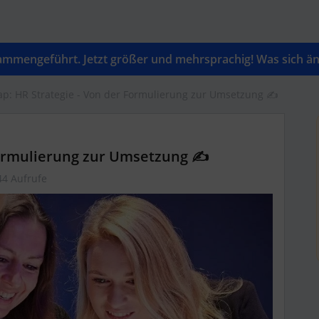
mengeführt. Jetzt größer und mehrsprachig! Was sich änd
ap: HR Strategie - Von der Formulierung zur Umsetzung ✍️
Formulierung zur Umsetzung ✍️
44 Aufrufe