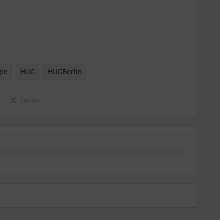
gie
HUG
HUGBerlin
Teilen