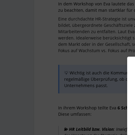
In dem Workshop von Eva lautete das
zu beachten, damit man startklar für
Eine durchdachte HR-Strategie ist unv
bildet, übergeordnete Geschäftsziele 
Mitarbeitenden zu entfalten. Laut Eva s
werden. Idealerweise berücksichtigt s
dem Markt oder in der Gesellschaft,
Fokus auf Wachstum vs. Fokus auf Profi
💡
Wichtig ist auch die Kommunika
regelmäßige Überprüfung, ob die e
Unternehmens passt.
In ihrem Workshop teilte Eva
6 Schrit
Diese umfassen:
💫 HR Leitbild bzw. Vision
: Inwiefer