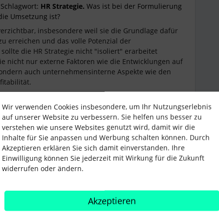
 Schlagwort:
HR Strategie.
Was ist bei der Formulierung
 die Umsetzung ist?
erzichtbar, insbesondere weil sie die Grundlage dafür
zu erreichen und das volle Potenzial der
ollte die HR Strategie nicht "isoliert" erarbeitet
ie nicht nur externe Faktoren wie die Entwicklungen auf
 sondern auch unternehmensinterne Aspekte wie den
tabilität.
Wir verwenden Cookies insbesondere, um Ihr Nutzungserlebnis
auf unserer Website zu verbessern. Sie helfen uns besser zu
tion der HR Strategie im Unternehmen und eine
verstehen wie unsere Websites genutzt wird, damit wir die
rarbeitete Strategie noch zur Ausrichtung des
Inhalte für Sie anpassen und Werbung schalten können. Durch
Akzeptieren erklären Sie sich damit einverstanden. Ihre
Einwilligung können Sie jederzeit mit Wirkung für die Zukunft
widerrufen oder ändern.
te
, die für eine wirksame HR Strategie essenziell sind.
Akzeptieren
n unterstützt HR durch seine Funktion das Unternehmen bei