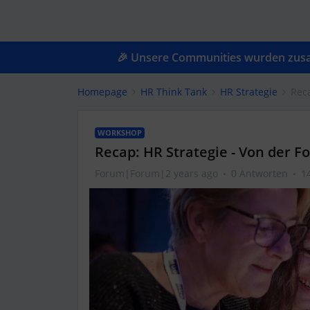
🎉 Unsere Communities wurden zusam
Homepage
HR Think Tank
HR Strategie
Rec
WORKSHOP
Recap: HR Strategie - Von der 
Forum|Forum|2 years ago
0 Antworten
1