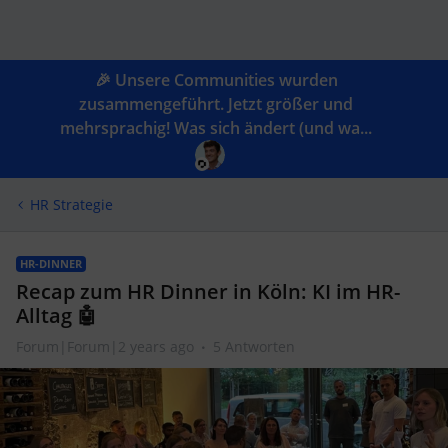
🎉 Unsere Communities wurden
zusammengeführt. Jetzt größer und
mehrsprachig! Was sich ändert (und wa...
HR Strategie
HR-DINNER
Recap zum HR Dinner in Köln: KI im HR-
Alltag 🤖
Forum|Forum|2 years ago
5 Antworten