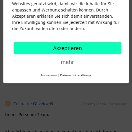
Vielen Dank liebes Personio Team, für den wirklich schönen
Websites genutzt wird, damit wir die Inhalte für Sie
Abend und die schöne Location mit dem leckeren Essen!
anpassen und Werbung schalten können. Durch
Akzeptieren erklären Sie sich damit einverstanden.
Wer Lust auf einen HR Austausch im Raum Köln/Düsseldorf
Ihre Einwilligung können Sie jederzeit mit Wirkung für
hat, kann sich gerne bei mir melden.
die Zukunft widerrufen oder ändern.
Herzliche Grüße
Akzeptieren
Sarah
mehr
7 Menschen gefällt dies
Impressum
|
Datenschutzerklärung
Celina de Oliveira
Forum|Forum|2 years ago
C
Liebes Personio-Team,
ich möchte mich auch noch einmal ganz herzlich für den