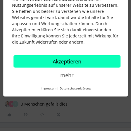
Produktivität und Leistungsbereitschaft fördern
Nutzungserlebnis auf unserer Website zu verbessern.
Sie helfen uns besser zu verstehen wie unsere
Websites genutzt wird, damit wir die Inhalte für Sie
anpassen und Werbung schalten können. Durch
Wie steht Ihr zu den genannten Herausforderungen/
Akzeptieren erklären Sie sich damit einverstanden.
Trends?
🔎
Ihre Einwilligung können Sie jederzeit mit Wirkung für
Spiegeln sich einige der Bereiche in Eurem Arbeitsalltag
die Zukunft widerrufen oder ändern.
wieder? Vielleicht habt Ihr bereits passende Strategien
entwickelt – lasst es uns wissen und den Austausch
starten.
Akzeptieren
mehr
HR Insights
Trends
studie
Impressum
|
Datenschutzerklärung
HR Insights Report 2024
3 Menschen gefällt dies
F
L