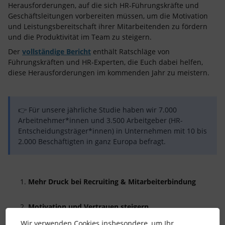
Herausforderungen, auf die sich HR-Führungskräfte und
Geschäftsleitungen vorbereiten müssen, um die Motivation
und Leistungsbereitschaft ihrer Mitarbeitenden zu fördern
und die Produktivität im Team zu steigern.
Der
vollständige Bericht
enthält Ratschläge von
Führungskräften und HR-Experten, die Euch dabei helfen,
diese Herausforderungen im kommenden Jahr zu meistern.
👉 Für unsere jährliche Studie haben wir 7.000
Arbeitnehmer*innen und 3.500 Arbeitgeber (HR-
Entscheidungsträger*innen) in Unternehmen mit 10 bis
2.000 Beschäftigten in ganz Europa befragt.
Mehr Druck bei Recruiting & Mitarbeiterbindung
Motivation und Vertrauen steigern
Wir verwenden Cookies insbesondere, um Ihr