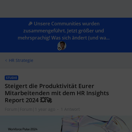
🎉 Unsere Communities wurden
zusammengeführt. Jetzt größer und
mehrsprachig! Was sich ändert (und wa...
HR Strategie
STUDIE
Steigert die Produktivität Eurer
Mitarbeitenden mit dem HR Insights
Report 2024 💥🚀
Forum|Forum|1 year ago
1 Antwort