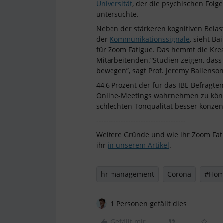
Universität
, der die psychischen Folge
untersuchte.
Neben der stärkeren kognitiven Bela
der
Kommunikationssignale
, sieht B
für Zoom Fatigue. Das hemmt die Krea
Mitarbeitenden.“Studien zeigen, dass 
bewegen”, sagt Prof. Jeremy Bailenson
44,6 Prozent der für das IBE Befrag
Online-Meetings wahrnehmen zu könne
schlechten Tonqualität besser konzen
------------------------------------
Weitere Gründe und wie ihr Zoom Fat
ihr
in unserem Artikel
.
hr management
Corona
#Home
1 Personen gefällt dies
Gefällt mir