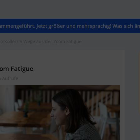
mengeführt. Jetzt größer und mehrsprachig! Was sich änd
eo-Koller? 5 Wege aus der Zoom Fatigue
oom Fatigue
6 Aufrufe