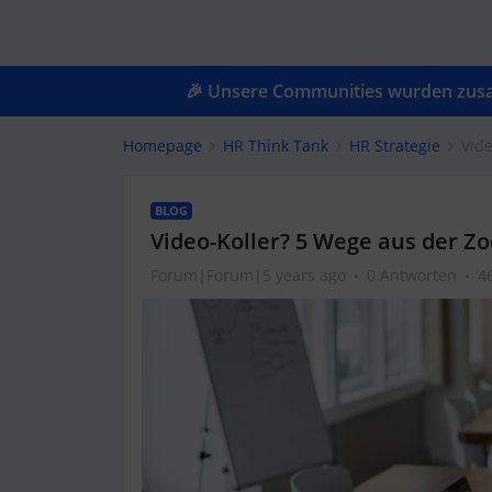
🎉 Unsere Communities wurden zusam
Homepage
HR Think Tank
HR Strategie
Vid
BLOG
Video-Koller? 5 Wege aus der Z
Forum|Forum|5 years ago
0 Antworten
4