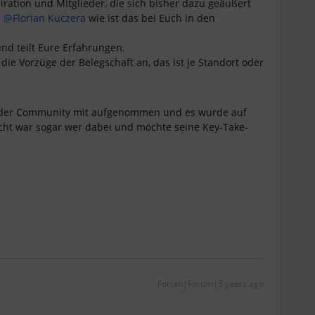
spiration und Mitglieder, die sich bisher dazu geäußert
d
@Florian Kuczera
wie ist das bei Euch in den
nd teilt Eure Erfahrungen.
ie Vorzüge der Belegschaft an, das ist je Standort oder
 der Community mit aufgenommen und es wurde auf
eicht war sogar wer dabei und möchte seine Key-Take-
Forum|Forum|3 years ago