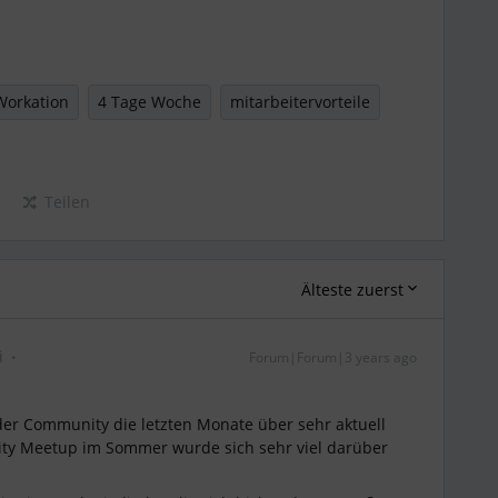
Workation
4 Tage Woche
mitarbeitervorteile
Teilen
Älteste zuerst
i
Forum|Forum|3 years ago
 der Community die letzten Monate über sehr aktuell
y Meetup im Sommer wurde sich sehr viel darüber