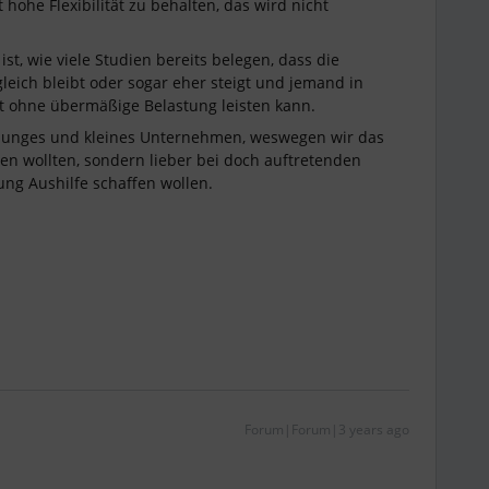
ohe Flexibilität zu behalten, das wird nicht
st, wie viele Studien bereits belegen, dass die
 gleich bleibt oder sogar eher steigt und jemand in
it ohne übermäßige Belastung leisten kann.
t junges und kleines Unternehmen, weswegen wir das
ten wollten, sondern lieber bei doch auftretenden
ng Aushilfe schaffen wollen.
Forum|Forum|3 years ago