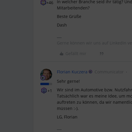
In welcher Branche seid ihr tätig? Un
+46
Mitarbeitenden?
Beste Grüße
Dash
Gerne können wir uns auf LinkedIn ve
Gefällt mir
Florian Kuczera
Communicator
Sehr gerne!
Wir sind im Automotive bzw. Nutzfahrz
+1
Tatsächlich war es meine Idee, um m
auftreten zu können, da wir namentl
müssen :-).
LG, Florian