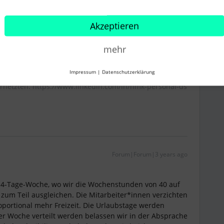
Akzeptieren
u nennen, das interessiert mich sehr das Thema?
mehr
Impressum
|
Datenschutzerklärung
rnetzten: https://www.linkedin.com/in/hmk-personal-ds
Forum|Forum|3 years ago
r 4-Tage-Woche, wo wir die Wochenstunden von 40 auf
 zum Teil ausgleichen. Die Mitarbeiter*innen verzichten
oportional mehr Freizeit. Die Urlaubstage werden
 der Woche verteilt werden belassen wir in der Absprache