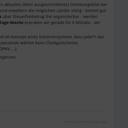
in aktuelles (klein ausgeschnittenes) Stimmungsbild von
 und erweitern die möglichen Länder stetig - kommt gut
ts
über Steuerfreibetrag frei organisierbar - werden
-Tage-Woche
erproben wir gerade für 6 Monate - der
nd im Konzept eines Kantinensystems, dass jede*r das
h passende wählen kann (Tankgutscheine,
PNV, ...).
ergänzen.
Forum|Forum|3 years ago