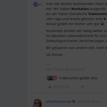
trotz der bereits bestehenden Posts e
+1
mir: Wir haben
Workation
ausgerollt
an; wir haben monatliche
Teameven
sehr rege und kreativ genutzt; eine
4
Anlauf gefällt mir bisher sehr gut 😀.
Ansonsten denken wir stetig weiter u
im aktuellen Lebensabschnitt für sic
Einkaufsgutscheine, Versicherungen, Ö
Bin gespannt, was andere evtl. noch 
LG, Florian
Feel free to get in touch!
5 Menschen gefällt dies
R
Gefällt mir
allwehaveisnow
Helping Hand