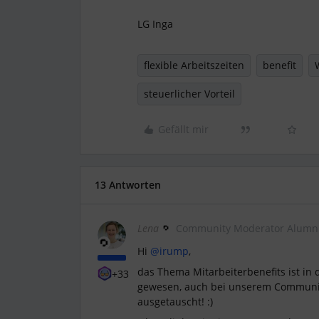
LG Inga
flexible Arbeitszeiten
benefit
steuerlicher Vorteil
Gefällt mir
13 Antworten
Lena
Community Moderator Alumn
Hi
@irump
,
das Thema Mitarbeiterbenefits ist in
+33
gewesen, auch bei unserem Communit
ausgetauscht! :)