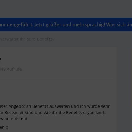
mengeführt. Jetzt größer und mehrsprachig! Was sich änd
verwaltet Ihr eure Benefits?
?
849 Aufrufe
nser Angebot an Benefits ausweiten und ich würde sehr
 Bestseller sind und wie ihr die Benefits organisiert,
fwand entsteht.
n :)