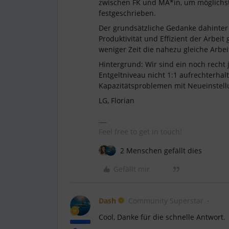
zwischen FK und MA*in, um möglichst h
festgeschrieben.
Der grundsätzliche Gedanke dahinter i
Produktivität und Effizient der Arbeit
weniger Zeit die nahezu gleiche Arbe
Hintergrund: Wir sind ein noch rech
Entgeltniveau nicht 1:1 aufrechterhal
Kapazitätsproblemen mit Neueinstellu
LG, Florian
Feel free to get in touch!
2 Menschen gefällt dies
Gefällt mir
Dash
Community Superstar
Cool, Danke für die schnelle Antwort.