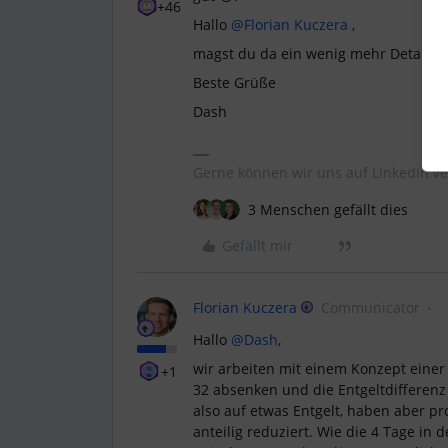
+46
Hallo
@Florian Kuczera
,
magst du da ein wenig mehr Details z
Beste Grüße
Dash
Gerne können wir uns auf LinkedIn ve
3 Menschen gefällt dies
Gefällt mir
Florian Kuczera
Communicator
Hallo
@Dash
,
wir arbeiten mit einem Konzept eine
+1
32 absenken und die Entgeltdifferenz
also auf etwas Entgelt, haben aber pr
anteilig reduziert. Wie die 4 Tage in