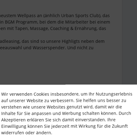
 neustem Wellpass an (änhlich Urban Sports Club), das
in BGM Programm, bei dem die Mitarbeiter bei einem
ben mit Tapen, Massage, Coaching & Ernährung, das
Radleasing, das sind so unsere Highligts neben dem
 Teeauswahl und Wasserspender. Und nicht zu
Wir verwenden Cookies insbesondere, um Ihr Nutzungserlebnis
auf unserer Website zu verbessern. Sie helfen uns besser zu
verstehen wie unsere Websites genutzt wird, damit wir die
Inhalte für Sie anpassen und Werbung schalten können. Durch
Akzeptieren erklären Sie sich damit einverstanden. Ihre
Forum|Forum|3 years ago
Einwilligung können Sie jederzeit mit Wirkung für die Zukunft
ade für 6 Monate - der Anlauf gefällt mir bisher sehr
widerrufen oder ändern.