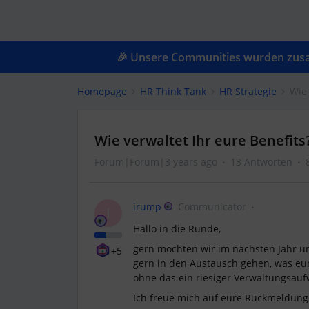
🎉 Unsere Communities wurden zusam
Homepage
HR Think Tank
HR Strategie
Wie 
Wie verwaltet Ihr eure Benefits
Forum|Forum|3 years ago
13 Antworten
irump
Communicator
I
Hallo in die Runde,
gern möchten wir im nächsten Jahr u
+5
gern in den Austausch gehen, was eure
ohne das ein riesiger Verwaltungsau
Ich freue mich auf eure Rückmeldunge