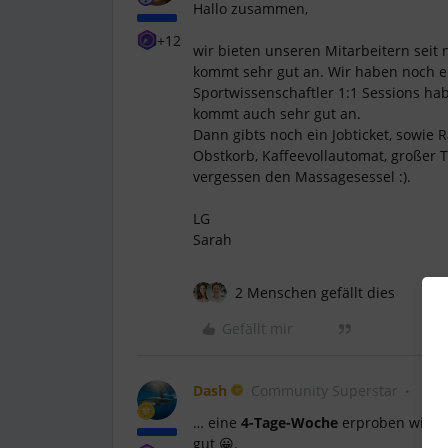
Hallo zusammen,
+12
wir bieten unseren Mitarbeitern seit
kommt sehr gut an. Wir haben noch e
Sportwissenschaftler 1:1 Sessions ha
kommt auch sehr gut an.
Dann gibts noch ein Jobticket, sowie 
Obstkorb, Kaffeevollautomat, großer
vergessen den Massagesessel :).
LG
Sarah
2 Menschen gefällt dies
Gefällt mir
Dash
Community Superstar
… eine
4-Tage-Woche
erproben wir ger
gut 😀.