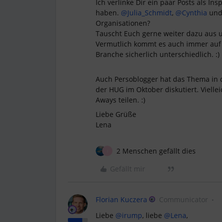
Ich verlinke Dir ein paar Posts als In
haben.
@Julia_Schmidt
,
@Cynthia
un
Organisationen?
Tauscht Euch gerne weiter dazu aus u
Vermutlich kommt es auch immer auf d
Branche sicherlich unterschiedlich. :)
Auch Persoblogger hat das Thema in
der HUG im Oktober diskutiert. Viell
Aways teilen. :)
Liebe Grüße
Lena
2 Menschen gefällt dies
I
Gefällt mir
Florian Kuczera
Communicator
Liebe
@irump
, liebe
@Lena
,