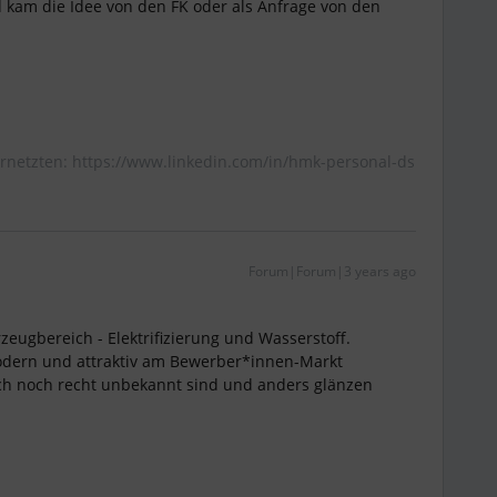
d kam die Idee von den FK oder als Anfrage von den
rnetzten: https://www.linkedin.com/in/hmk-personal-ds
Forum|Forum|3 years ago
eugbereich - Elektrifizierung und Wasserstoff.
odern und attraktiv am Bewerber*innen-Markt
ich noch recht unbekannt sind und anders glänzen