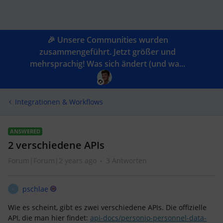
🎉 Unsere Communities wurden
zusammengeführt. Jetzt größer und
mehrsprachig! Was sich ändert (und wa...
Integrationen & Workflows
ANSWERED
2 verschiedene APIs
Forum|Forum|2 years ago
3 Antworten
pschlae
P
Wie es scheint, gibt es zwei verschiedene APIs. Die offizielle
API, die man hier findet:
api-docs/personio-personnel-data-