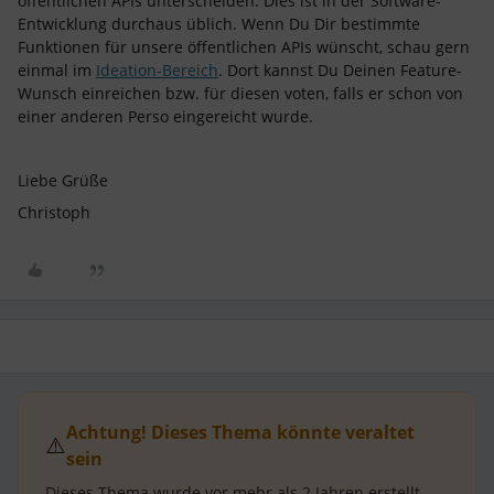
öffentlichen APIs unterscheiden. Dies ist in der Software-
Entwicklung durchaus üblich. Wenn Du Dir bestimmte
Funktionen für unsere öffentlichen APIs wünscht, schau gern
einmal im
Ideation-Bereich
. Dort kannst Du Deinen Feature-
Wunsch einreichen bzw. für diesen voten, falls er schon von
einer anderen Perso eingereicht wurde.
Liebe Grüße
Christoph
Achtung! Dieses Thema könnte veraltet
⚠️
sein
Dieses Thema wurde vor mehr als
2 Jahren
erstellt.