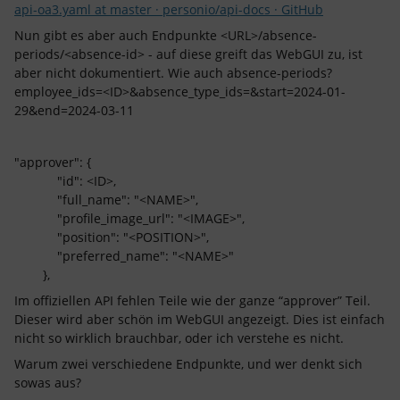
api-oa3.yaml at master · personio/api-docs · GitHub
Nun gibt es aber auch Endpunkte <URL>/absence-
periods/<absence-id> - auf diese greift das WebGUI zu, ist
aber nicht dokumentiert. Wie auch absence-periods?
employee_ids=<ID>&absence_type_ids=&start=2024-01-
29&end=2024-03-11
"approver": {
"id": <ID>,
"full_name": "<NAME>",
"profile_image_url": "<IMAGE>",
"position": "<POSITION>",
"preferred_name": "<NAME>"
},
Im offiziellen API fehlen Teile wie der ganze “approver” Teil.
Dieser wird aber schön im WebGUI angezeigt. Dies ist einfach
nicht so wirklich brauchbar, oder ich verstehe es nicht.
Warum zwei verschiedene Endpunkte, und wer denkt sich
sowas aus?