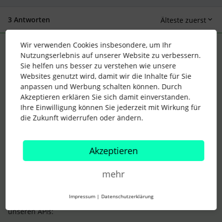
3 Antworten
Älteste zuerst
Wir verwenden Cookies insbesondere, um Ihr
Support Integrationen
ANTWORT
S
Nutzungserlebnis auf unserer Website zu verbessern.
Forum|Forum|2 years ago
Sie helfen uns besser zu verstehen wie unsere
Hallo
@pschlae
,
Websites genutzt wird, damit wir die Inhalte für Sie
anpassen und Werbung schalten können. Durch
Akzeptieren erklären Sie sich damit einverstanden.
ich bin mir nicht ganz sicher, ob ich Deine Anfrage korrekt
Ihre Einwilligung können Sie jederzeit mit Wirkung für
verstehe. Grundsätzlich ist es aber so, dass Personio
die Zukunft widerrufen oder ändern.
verschiedene APIs und Endpunkte anbietet, die verschiedene
Funktionen erfüllen. Die offizielle Dokumentation dazu findest
Du bei uns in unserem eigenen Developer Hub und nicht auf
Akzeptieren
GitHub:
mehr
Der Personio Developer Hub
Impressum
|
Datenschutzerklärung
In unserem Helpcenter findest Du allgemeine Erklärungen zu
unseren APIs: