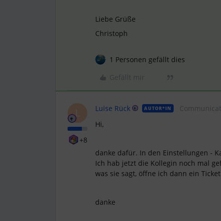
Liebe Grüße
Christoph
1 Personen gefällt dies
Gefällt mir
Luise Rück
Communicat
AUTOR*IN
L
Hi,
+8
danke dafür. In den Einstellungen - Ka
Ich hab jetzt die Kollegin noch mal g
was sie sagt, öffne ich dann ein Ticket
danke