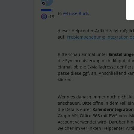
S
Hi
@Luise Rück
,
+13
dieser Helpcenter-Artikel zeigt mögl
auf:
Problembehebung: Integration d
Bitte schau einmal unter
Einstellung
die Synchronisierung nicht klappt, dort
einmal, ob die E-Mailadresse der Per
passe diese ggf. an. Anschließend ka
klicken.
Wenn es danach immer noch nicht kla
anschauen. Bitte öffne in dem Fall ei
die Details eurer
Kalenderintegratio
Graph API, Office 365 mit EWS oder Mi
Account verwendet wird. Darüber hina
welcher im verlinkten Helpcenter-Art