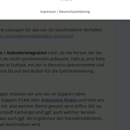
Forum|Forum|2 years ago
Impressum
|
Datenschutzerklärung
iche Lösungen für das von Dir beschriebene Verhalten
es Unternehmenskalenders einrichten
en > Kalenderintegration
nach, ob die Person, bei der
 als nicht synchronisiert auftaucht. Falls ja, prüf bitte
son in Outlook, mit der in Personio übereinstimmt und
nnst Du auf den Button für die Synchronisierung
ppt, müssten wir uns das im Support näher
n Support-Ticket über
Antworten finden
und teile uns
n
mit, also welcher Dienst genutzt wird (Office 365 via
crosoft Exchange) und ggf. auch welcher Service-
us auch ggf. die Ergebnisse des Konnektivitätstests,
ikel beschrieben wird.