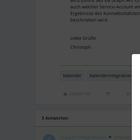
wird (Office 365 via Graph API, O
auch welcher Service-Account ve
Ergebnisse des Konnektivitätstest
beschrieben wird.
Liebe Grüße
Christoph
kalender
kalenderintegration
Gefällt mir
3 Antworten
Support Integrationen
Ehemalige*