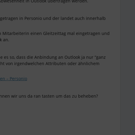
s Abwesenheit in Outlook übertragen werden.
eingetragen in Personio und der landet auch innerhalb
 Mitarbeiterin einen Gleitzeittag mal eingetragen und
ok an.
e es so, dass die Anbindung an Outlook ja nur “ganz
cht von irgendwelchen Attributen oder ähnlichem
en – Personio
önnen wir uns da ran tasten um das zu beheben?