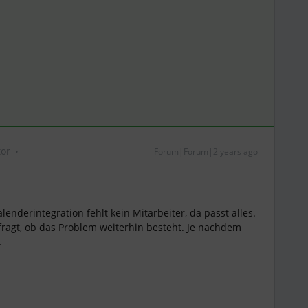
or
Forum|Forum|2 years ago
lenderintegration fehlt kein Mitarbeiter, da passt alles.
efragt, ob das Problem weiterhin besteht. Je nachdem
.