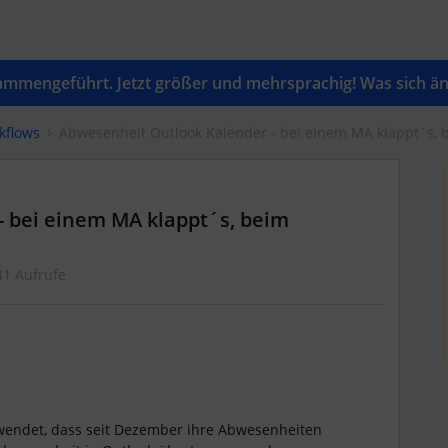
mengeführt. Jetzt größer und mehrsprachig! Was sich änd
kflows
Abwesenheit Outlook Kalender - bei einem MA klappt´s, b
 bei einem MA klappt´s, beim
41 Aufrufe
ewendet, dass seit Dezember ihre Abwesenheiten