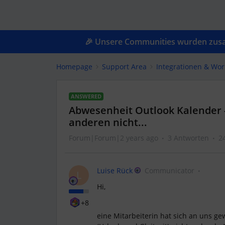
🎉 Unsere Communities wurden zusam
Homepage
Support Area
Integrationen & Wor
ANSWERED
Abwesenheit Outlook Kalender -
anderen nicht...
Forum|Forum|2 years ago
3 Antworten
2
Luise Rück
Communicator
L
Hi,
+8
eine Mitarbeiterin hat sich an uns g