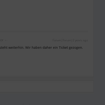
or
Forum|Forum|2 years ago
steht weiterhin. Wir haben daher ein Ticket gezogen.