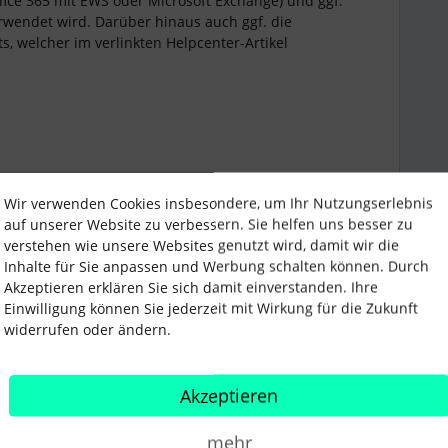
ffice 365 mit EWS oder Microsoft Exchange) und ggf.
rwendet wird. Darüber hinaus auch ggf. die
s, welcher im verlinkten Helpcenter-Artikel
Wir verwenden Cookies insbesondere, um Ihr Nutzungserlebnis
auf unserer Website zu verbessern. Sie helfen uns besser zu
abwesenheiten
Outlook
verstehen wie unsere Websites genutzt wird, damit wir die
Inhalte für Sie anpassen und Werbung schalten können. Durch
Akzeptieren erklären Sie sich damit einverstanden. Ihre
Teilen
Einwilligung können Sie jederzeit mit Wirkung für die Zukunft
widerrufen oder ändern.
Älteste zuerst
Akzeptieren
r Community Moderator*in
mehr
ANTWORT