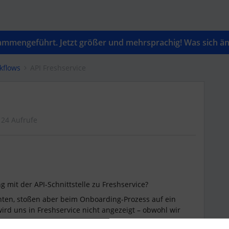
mengeführt. Jetzt größer und mehrsprachig! Was sich änd
kflows
API Freshservice
24 Aufrufe
 mit der API-Schnittstelle zu Freshservice?
chten, stoßen aber beim Onboarding-Prozess auf ein
rd uns in Freshservice nicht angezeigt – obwohl wir