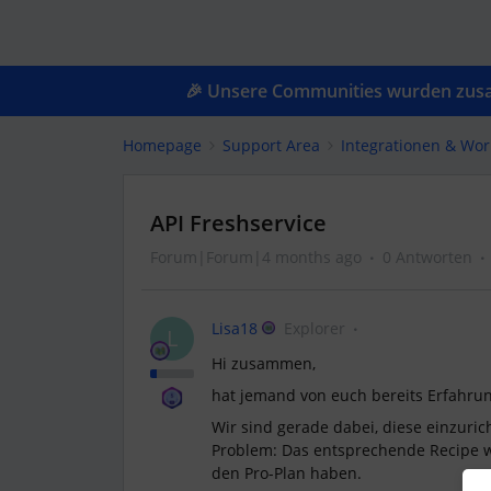
🎉 Unsere Communities wurden zusam
Homepage
Support Area
Integrationen & Wor
API Freshservice
Forum|Forum|4 months ago
0 Antworten
Lisa18
Explorer
L
Hi zusammen,
hat jemand von euch bereits Erfahrung
Wir sind gerade dabei, diese einzuri
Problem: Das entsprechende Recipe wi
den Pro-Plan haben.