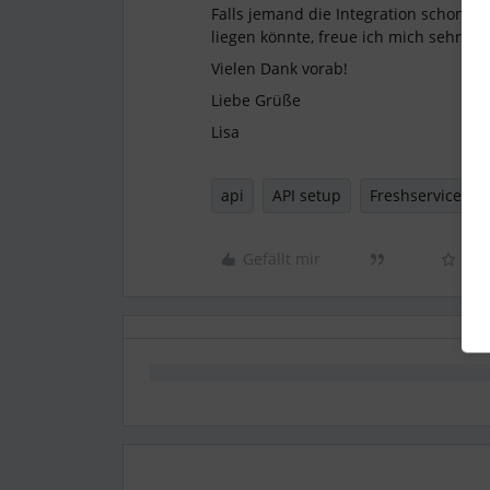
Falls jemand die Integration schon er
liegen könnte, freue ich mich sehr üb
Vielen Dank vorab!
Liebe Grüße
Lisa
api
API setup
Freshservice
Gefällt mir