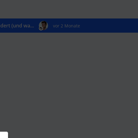
ert (und wa...
vor 2 Monate