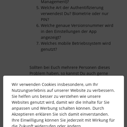
Management)?
Welche Art der Authentifizierung
verwendest Du? Biometrie oder nur
PIN?
Welche genaue Versionsnummer wird
in den Einstellungen der App
angezeigt?
Welches mobile Betriebssystem wird
genutzt?
Sollten bei Euch mehrere Personen dieses
Problem haben, so kannst Du auch gerne
die Fragen weiterleiten und uns die
Wir verwenden Cookies insbesondere, um Ihr
Antworten gebündelt über das Support-
Nutzungserlebnis auf unserer Website zu verbessern.
Ticket senden. Wir freuen uns auf Deine
Sie helfen uns besser zu verstehen wie unsere
Nachricht!
Websites genutzt wird, damit wir die Inhalte für Sie
anpassen und Werbung schalten können. Durch
Vielen Dank und liebe Grüße
Akzeptieren erklären Sie sich damit einverstanden.
Ihre Einwilligung können Sie jederzeit mit Wirkung für
Andreas
die Zukunft widerrufen oder ändern.