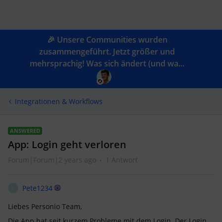
🎉 Unsere Communities wurden
zusammengeführt. Jetzt größer und
mehrsprachig! Was sich ändert (und wa...
Integrationen & Workflows
ANSWERED
App: Login geht verloren
Forum|Forum|2 years ago
1 Antwort
Pete1234
P
Liebes Personio Team,
Die App hat seit kurzem Probleme mit dem Login. Der Login