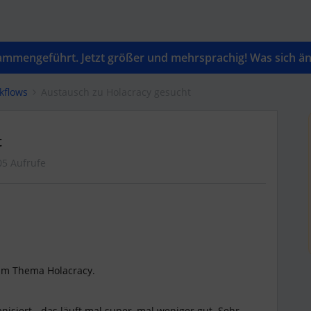
mengeführt. Jetzt größer und mehrsprachig! Was sich änd
kflows
Austausch zu Holacracy gesucht
t
05 Aufrufe
um Thema Holacracy.
anisiert - das läuft mal super, mal weniger gut. Sehr