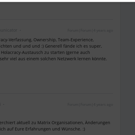
unicator
Forum|Forum|4 years ago
racy-Verfassung, Ownership, Team-Experience,
ichten und und und :) Generell fände ich es super,
Holacracy-Austausch zu starten (gerne auch
 sehr viel aus einem solchen Netzwerk lernen könnte.
i
Forum|Forum|4 years ago
rchiert aktuell zu Matrix Organisationen, Änderungen
sich auf Eure Erfahrungen und Wünsche. :)