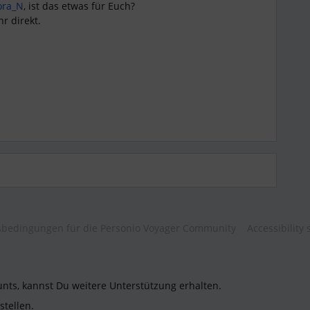
ra_N
, ist das etwas für Euch?
hr direkt.
bedingungen für die Personio Voyager Community
Accessibility
unts, kannst Du weitere Unterstützung erhalten.
stellen.