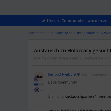
🎉 Unsere Communities wurden zusam
Homepage
Support Area
Integrationen & Wor
Austausch zu Holacracy gesuch
Forum|Forum|4 years ago
3 Antworten
1
fairfood Freiburg
Communicator
Liebe Community,
+4
ich suche Austauschpartner*innen z
Wir bei fairfood sind holokratisch org