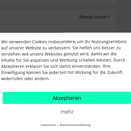
Älteste zuerst
i
Forum|Forum|4 years ago
Wir verwenden Cookies insbesondere, um Ihr Nutzungserlebnis
auf unserer Website zu verbessern. Sie helfen uns besser zu
ussion. Es wäre sehr schön, wenn sich weitere Mitglieder
verstehen wie unsere Websites genutzt wird, damit wir die
den. Was genau interessiert Dich denn zum Thema
Inhalte für Sie anpassen und Werbung schalten können. Durch
Akzeptieren erklären Sie sich damit einverstanden. Ihre
Einwilligung können Sie jederzeit mit Wirkung für die Zukunft
er
oder
@Nora_N
Erfahrungen gemacht, zu welchen sie
widerrufen oder ändern.
 haben in der Vergangenheit beide Beiträge zu einer
ernationalen Community ein
Beitrag zur Matrix
Akzeptieren
allen. Hast Du Interesse Dich mit Beat auszutauschen?
er internationalen Community, Du kannst die selbe Mail
mehr
ben. :)
Impressum
|
Datenschutzerklärung