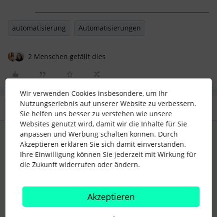
automatisierung
Automatisierungen
2 Menschen gefällt dies
Wir verwenden Cookies insbesondere, um Ihr
Nutzungserlebnis auf unserer Website zu verbessern.
3 Antworten
Älteste zuerst
Sie helfen uns besser zu verstehen wie unsere
Websites genutzt wird, damit wir die Inhalte für Sie
anpassen und Werbung schalten können. Durch
Elena
Forum|Forum|2 years ago
ANTWORT
Akzeptieren erklären Sie sich damit einverstanden.
Ihre Einwilligung können Sie jederzeit mit Wirkung für
Hallo
@Katja Steffgen
,
die Zukunft widerrufen oder ändern.
ich weiß das ist schwer zu glauben, aber das ist tatsächlich
so. Leider ist diese Funktion in den Workflows daher
unbrauchbar.
Akzeptieren
Hier gibt es bereits eine Wishlist, bei der das Thema auch
erwähnt wurde. Aber du könntest es auch als neue Idee