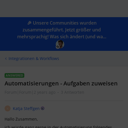
🎉 Unsere Communities wurden
zusammengeführt. Jetzt größer und
mehrsprachig! Was sich ändert (und wa...
Integrationen & Workflows
ANSWERED
Automatisierungen - Aufgaben zuweisen
Forum|Forum|2 years ago
3 Antworten
Katja Steffgen
K
Hallo Zusammen,
ich würde ganz gerne in der Automatisierung folgendes