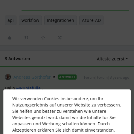
api
workflow
Integrationen
Azure-AD
3 Antworten
Älteste zuerst
Andreas Görthofer
Forum|Forum|3 years ago
ANTWORT
Hallo
@Rubiafulle
,
Wir verwenden Cookies insbesondere, um Ihr
Nutzungserlebnis auf unserer Website zu verbessern.
das ist ein sehr valider Punkt, den Du da hast. Aktuell ist es
Sie helfen uns besser zu verstehen wie unsere
nur leider so, dass ein Ausschließen bestimmter Personen
Websites genutzt wird, damit wir die Inhalte für Sie
nicht möglich ist. Bei aktivierter Integration werden stets alle
anpassen und Werbung schalten können. Durch
Profile in Personio durch den Provisioning-Workflow der
Akzeptieren erklären Sie sich damit einverstanden.
Integration auch in Azure AD angelegt.