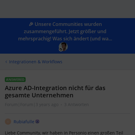
🎉 Unsere Communities wurden
zusammengeführt. Jetzt größer und
mehrsprachig! Was sich ändert (und wa...
Integrationen & Workflows
ANSWERED
Azure AD-Integration nicht für das
gesamte Unternehmen
Forum|Forum|3 years ago
3 Antworten
Rubiafulle
R
Liebe Community, wir haben in Personio einen großen Teil