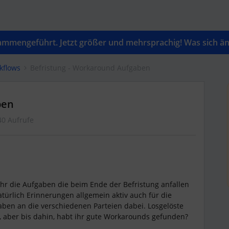
mengeführt. Jetzt größer und mehrsprachig! Was sich änd
kflows
Befristung - Workaround Aufgaben
ben
40 Aufrufe
ihr die Aufgaben die beim Ende der Befristung anfallen
türlich Erinnerungen allgemein aktiv auch für die
gaben an die verschiedenen Parteien dabei. Losgelöste
 aber bis dahin, habt ihr gute Workarounds gefunden?