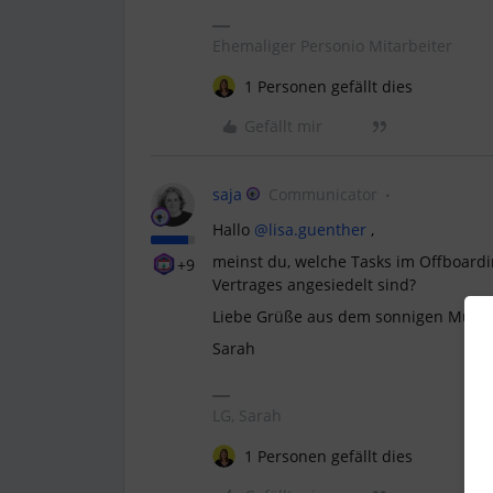
Ehemaliger Personio Mitarbeiter
1 Personen gefällt dies
Gefällt mir
saja
Communicator
Hallo
@lisa.guenther
,
meinst du, welche Tasks im Offboardi
+9
Vertrages angesiedelt sind?
Liebe Grüße aus dem sonnigen Münc
Sarah
LG, Sarah
1 Personen gefällt dies