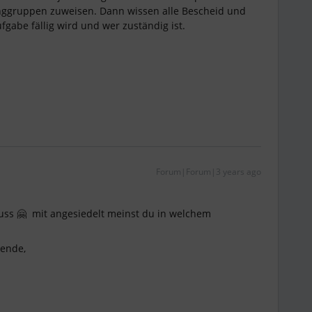
nggruppen zuweisen. Dann wissen alle Bescheid und
abe fällig wird und wer zuständig ist.
Forum|Forum|3 years ago
ss 🤗 mit angesiedelt meinst du in welchem
ende,