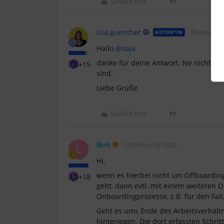
Gefällt mir
lisa.guenther
Brainy
AUTOR*IN
Hallo
@saja
danke für deine Antwort. Ne nicht we
+15
sind.
Liebe Grüße
Gefällt mir
lbrk
Community Star
L
Hi,
wenn es hierbei nicht um Offboardin
+18
geht, dann evtl. mit einem weiteren
Onboardingprozesse, z.B. für den Fal
Geht es ums Ende des Arbeitsverhält
hinterlegen. Die dort erfassten Schri