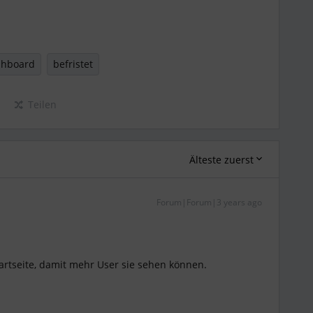
shboard
befristet
Teilen
Älteste zuerst
Forum|Forum|3 years ago
artseite, damit mehr User sie sehen können.