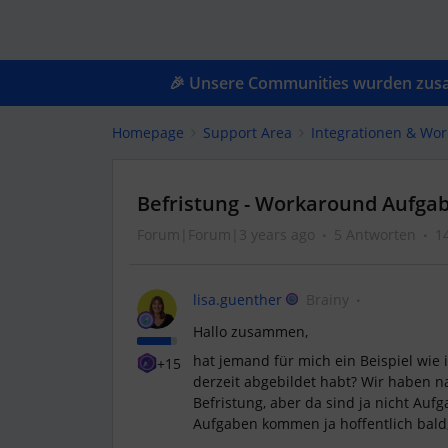
🎉 Unsere Communities wurden zusam
Homepage
Support Area
Integrationen & Wor
Befristung - Workaround Aufga
Forum|Forum|3 years ago
5 Antworten
1
lisa.guenther
Brainy
Hallo zusammen,
hat jemand für mich ein Beispiel wie 
+15
derzeit abgebildet habt? Wir haben na
Befristung, aber da sind ja nicht Auf
Aufgaben kommen ja hoffentlich bald,