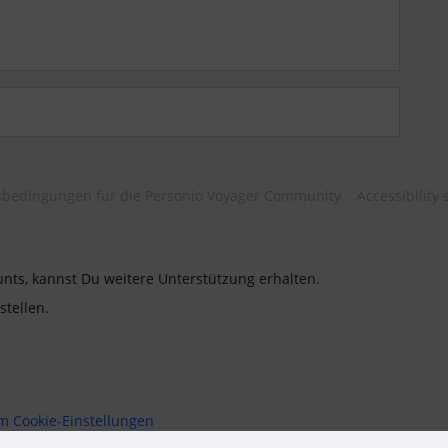
bedingungen für die Personio Voyager Community
Accessibility
unts, kannst Du weitere Unterstützung erhalten.
stellen.
um
Cookie-Einstellungen