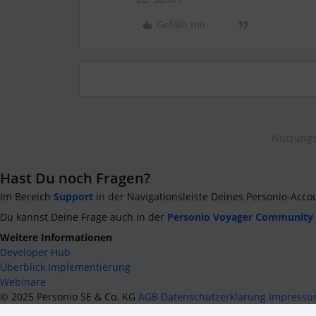
Gefällt mir
Nutzungs
Hast Du noch Fragen?
Im Bereich
Support
in der Navigationsleiste Deines Personio-Acco
Du kannst Deine Frage auch in der
Personio Voyager Community
Weitere Informationen
Developer Hub
Überblick Implementierung
Webinare
©
2025
Personio SE & Co. KG
AGB
Datenschutzerklärung
Impress