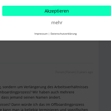
Akzeptieren
Forum|Forum|3 years ago
mehr
lche Aufgaben, sondern wie die Aufgaben angesiedelt
Impressum
|
Datenschutzerklärung
Forum|Forum|3 years ago
g, sondern um Verlängerung des Arbeitsverhältnisses
 Onboardingprozess? Wir haben auch mehrere
l, dass jemand seinen Namen ändert.
nisses? Dann würde ich das im Offboardingprozess
tte kann man ja beliebig terminieren und spezifischen