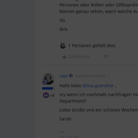
Personen oder Rollen oder Offboardi
können genau sehen, wann welche Aufg
VG
lbrk
1 Personen gefällt dies
Gefällt mir
saja
Communicator
Hallo liebe
@lisa.guenther
,
sry wenn ich nochmals nachfragen mu
+9
Department?
Liebe Grüße und ein schönes Wochen
Sarah
LG, Sarah