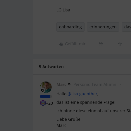
LG Lisa
onboarding
erinnerungen
da
Gefällt mir
5 Antworten
Marc
Personio Team Alumni
Hallo
@lisa.guenther
,
das ist eine spannende Frage!
+20
Ich pinne diese einmal auf unserer St
Liebe Grüße
Marc