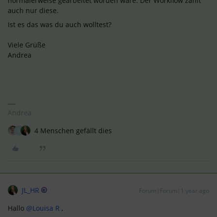
normalerweise gearbeitet worden wäre. Der Workflow zählt
auch nur diese.
Ist es das was du auch wolltest?
Viele Grüße
Andrea
Andrea
4 Menschen gefällt dies
M
JL_HR
Forum|Forum|1 year ago
Hallo ​
@Louisa R
,