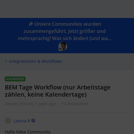
🎉 Unsere Communities wurden
zusammengeführt. Jetzt größer und
mehrsprachig! Was sich ändert (und wa...
Integrationen & Workflows
ANSWERED
BEM Tage Workflow (nur Arbeitstage
zählen, keine Kalendertage)
Forum|Forum|1 year ago
10 Antworten
Louisa R
L
Hallo liebe Community,