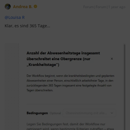
Andrea B.
Forum|Forum|1 year ago
@Louisa R
Klar, es sind 365 Tage…