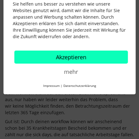
selbst, aber bei mehreren Krankmeldungen verteilt auf 365
Sie helfen uns besser zu verstehen wie unsere
Tage hat das nicht jeder im Blick. Muss man ja auch nicht,
Websites genutzt wird, damit wir die Inhalte für Sie
dafür gibts mich und Personio.
anpassen und Werbung schalten können. Durch
Akzeptieren erklären Sie sich damit einverstanden.
Ihre Einwilligung können Sie jederzeit mit Wirkung für
Viele Grüße
die Zukunft widerrufen oder ändern.
Andrea
Akzeptieren
Hallo liebe Andrea,
mehr
@Andrea B.
herzlichen Dank für deine Rückmeldung.
Impressum
|
Datenschutzerklärung
Dein workflow sieht auf den ersten Blick vielversprechend
aus, nur haben wir leider weiterhin das Problem, dass
wir keine Möglichkeit finden, den Betrachtungszeitraum der
letzten 365 Tage einzufügen.
Gut ist: Durch deinen workflow können wir anscheinend
schon bei 35 Krankheitstagen Bescheid bekommen und er
zählt nur die sick days, die auf tatsächliche Arbeitstage fallen.