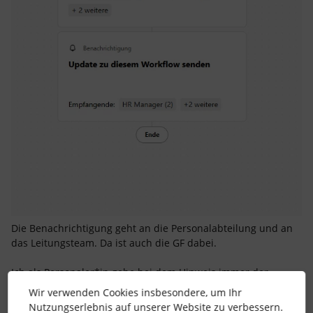
Die Benachrichtigung geht an die Personalabteilung und an
das Leitungsteam. Da ist auch die GF dabei.
Ich als Personaler*in gebe bei dem Hinweis immer der
Führungskraft die Rückmeldung, ob eine Langzeiterkrankung
Wir verwenden Cookies insbesondere, um Ihr
vorliegt. Bei 6 Wochen am Stück weiß die Führungskraft das
Nutzungserlebnis auf unserer Website zu verbessern.