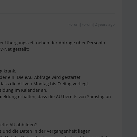
Forum|Forum|2 years ago
 der Übergangszeit neben der Abfrage über Personio
-Net gestellt:
g krank.
der ein. Die eAu-Abfrage wird gestartet.
ass die AU von Montag bis Freitag vorliegt.
eldung im Kalender an.
meldung erhalten, dass die AU bereits von Samstag an
lette AU abbilden?
e und die Daten in der Vergangenheit liegen