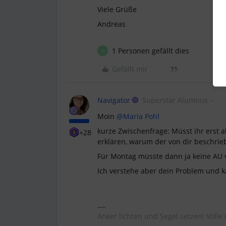
Viele Grüße
Andreas
1 Personen gefällt dies
M
Gefällt mir
Navigator
Superstar Alumnus
Moin
@Maria Pohl
kurze Zwischenfrage: Müsst ihr erst 
+28
erklären, warum der von dir beschrieb
Für Montag müsste dann ja keine AU v
Ich verstehe aber dein Problem und k
Anker lichten und Segel setzen! Volle 