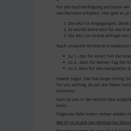
Für die Nachverfolgung verlassen wir 
von Personio erhalten. Hier gibt es ja
Die eAU ist eingegangen, deckt 
Es wurde keine eAU für die Kra
Die eAU zur Krank-Anfrage von 
Nach unserem Verständnis bedeutet 
zu 1., das für einen Teil der Kr
zu 2., dass für keinen Tag der K
zu 3. dass für den kompletten Z
Soweit sogut. Das hat lange richtig fu
für uns wichtig, da wir die Daten no
(müssen).
Nun ist uns in der letzten Zeit aufgef
kann.
Folgende Fälle treten immer wieder (m
MA XY ist Krank von Montag bis Donner
Erwarten
würde ich nun eine E-Mail-B