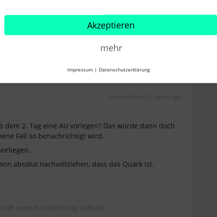
Akzeptieren
mehr
Impressum
|
Datenschutzerklärung
Forum|Forum|2 years ago
ab dem 2. Tag eine AU vorlegen? Das würde dann doch
ene Fall so benachrichtigt wird.
orliegen.
ann absolut nachvollziehen, dass das Quark ist.
Kraft voraus in Richtung Zukunft.