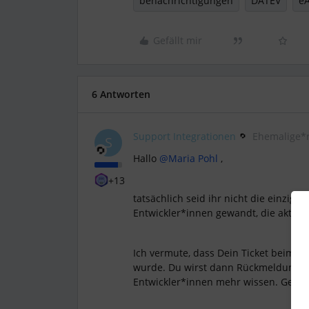
benachrichtigungen
DATEV
e
Gefällt mir
6 Antworten
Support Integrationen
Ehemalige*
S
Hallo
@Maria Pohl
,
+13
tatsächlich seid ihr nicht die einzige
Entwickler*innen gewandt, die aktuell
Ich vermute, dass Dein Ticket beim 
wurde. Du wirst dann Rückmeldung e
Entwickler*innen mehr wissen. Gerne