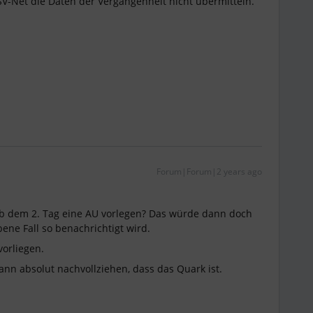
 SV-Net die Daten der Vergangenheit nicht übermitteln.
Forum|Forum|2 years ago
ab dem 2. Tag eine AU vorlegen? Das würde dann doch
ene Fall so benachrichtigt wird.
orliegen.
ann absolut nachvollziehen, dass das Quark ist.