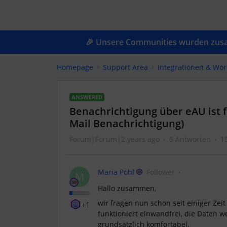
🎉 Unsere Communities wurden zusam
Homepage
Support Area
Integrationen & Wor
ANSWERED
Benachrichtigung über eAU ist f
Mail Benachrichtigung)
Forum|Forum|2 years ago
6 Antworten
1
Maria Pohl
Follower
M
Hallo zusammen,
wir fragen nun schon seit einiger Zei
+1
funktioniert einwandfrei, die Daten w
grundsätzlich komfortabel.