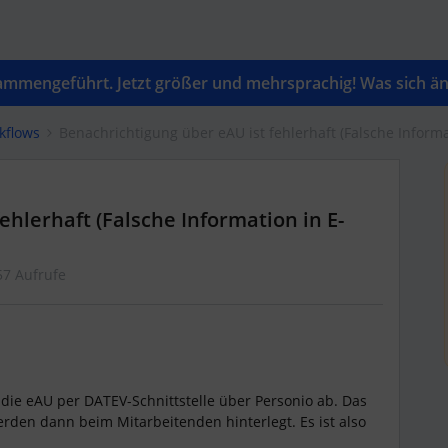
mengeführt. Jetzt größer und mehrsprachig! Was sich änd
kflows
Benachrichtigung über eAU ist fehlerhaft (Falsche Inform
ehlerhaft (Falsche Information in E-
57 Aufrufe
t die eAU per DATEV-Schnittstelle über Personio ab. Das
erden dann beim Mitarbeitenden hinterlegt. Es ist also