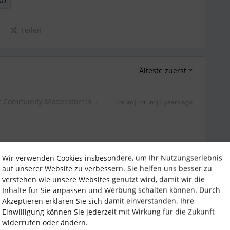
AU
Teilen
Älteste zuerst
r Community Moderator*in
Forum|Forum|2 years ago
n, das Support-Team hat sich auch an die
Wir verwenden Cookies insbesondere, um Ihr Nutzungserlebnis
 dabei sind, den Fall zu überprüfen.
auf unserer Website zu verbessern. Sie helfen uns besser zu
verstehen wie unsere Websites genutzt wird, damit wir die
Support entsprechend auch noch nicht geschlossen
Inhalte für Sie anpassen und Werbung schalten können. Durch
rhalten, sobald das Support-Team von den
Akzeptieren erklären Sie sich damit einverstanden. Ihre
 kannst Du das Ganze dann auch hier teilen.
Einwilligung können Sie jederzeit mit Wirkung für die Zukunft
widerrufen oder ändern.