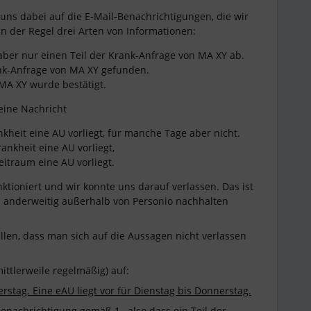
uns dabei auf die E-Mail-Benachrichtigungen, die wir
 in der Regel drei Arten von Informationen:
aber nur einen Teil der Krank-Anfrage von MA XY ab.
nk-Anfrage von MA XY gefunden.
MA XY wurde bestätigt.
eine Nachricht
ankheit eine AU vorliegt, für manche Tage aber nicht.
rankheit eine AU vorliegt,
eitraum eine AU vorliegt.
nktioniert und wir konnte uns darauf verlassen. Das ist
ch anderweitig außerhalb von Personio nachhalten
allen, dass man sich auf die Aussagen nicht verlassen
ittlerweile regelmäßig) auf:
stag. Eine eAU liegt vor für Dienstag bis Donnerstag.
enachrichtigung gemäß 1., also dass ein Teil der