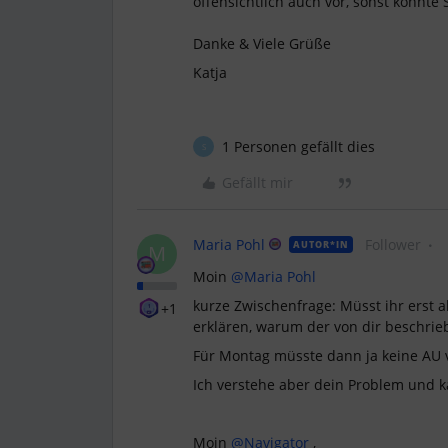
offensichtlich auch vor, sonst könnte
Danke & Viele Grüße
Katja
1 Personen gefällt dies
S
Gefällt mir
Maria Pohl
Follower
AUTOR*IN
M
Moin
@Maria Pohl
kurze Zwischenfrage: Müsst ihr erst 
+1
erklären, warum der von dir beschrieb
Für Montag müsste dann ja keine AU v
Ich verstehe aber dein Problem und k
Moin
@Navigator
,