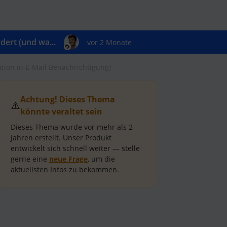
ert (und wa...
vor 2 Monate
ation in E-Mail Benachrichtigung)
Achtung! Dieses Thema
⚠️
könnte veraltet sein
Dieses Thema wurde vor mehr als
2
Jahren
erstellt.
Unser Produkt
entwickelt sich schnell weiter — stelle
gerne eine
neue Frage
, um die
aktuellsten Infos zu bekommen.