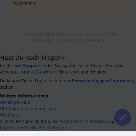
bekommen.
Nutzungsbedingungen für die Personio Voyager
Community
Accessibility statement
Hast Du noch Fragen?
Im Bereich
Support
in der Navigationsleiste Deines Personio-
Accounts, kannst Du weitere Unterstützung erhalten.
Du kannst Deine Frage auch in der
Personio Voyager Community
stellen.
Weitere Informationen
Developer Hub
Überblick Implementierung
Webinare
©
2025
Personio SE & Co. KG
AGB
Datenschutzerklärung
Impressum
Cookie-Einstellungen