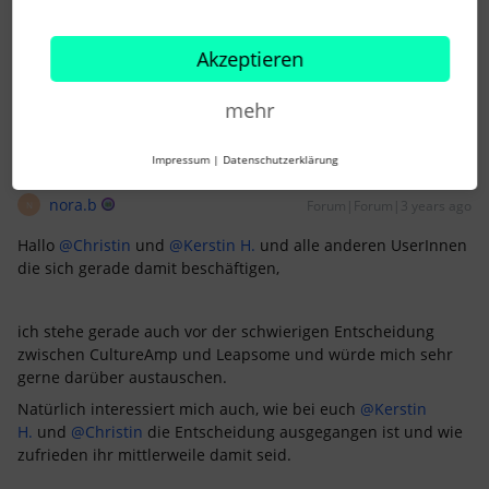
Liebe Grüße aus München, Selina ✨
Akzeptieren
3 Menschen gefällt dies
E
mehr
Impressum
|
Datenschutzerklärung
nora.b
Forum|Forum|3 years ago
N
Hallo
@Christin
und
@Kerstin H.
und alle anderen UserInnen
die sich gerade damit beschäftigen,
ich stehe gerade auch vor der schwierigen Entscheidung
zwischen CultureAmp und Leapsome und würde mich sehr
gerne darüber austauschen.
Natürlich interessiert mich auch, wie bei euch
@Kerstin
H.
und
@Christin
die Entscheidung ausgegangen ist und wie
zufrieden ihr mittlerweile damit seid.