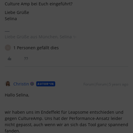
Culture Amp bei Euch eingeführt?
Liebe Grüße
Selina
Liebe Grüße aus München, Selina ✨
1 Personen gefällt dies
D
Christin
Forum|Forum|5 years ago
AUTOR*IN
Hallo Selina,
wir haben uns im Endeffekt für Leapsome entschieden und
gegen CultureAmp. Uns hat der Performance-Ansatz leider
nicht gepasst, auch wenn wir an sich das Tool ganz spannend
fanden.