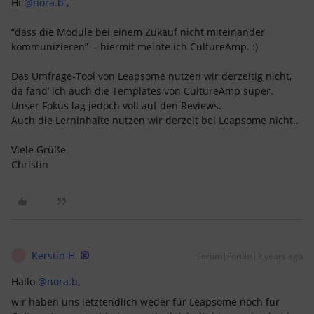
Hi
@nora.b
,
“dass die Module bei einem Zukauf nicht miteinander
kommunizieren” - hiermit meinte ich CultureAmp. :)
Das Umfrage-Tool von Leapsome nutzen wir derzeitig nicht,
da fand’ ich auch die Templates von CultureAmp super.
Unser Fokus lag jedoch voll auf den Reviews.
Auch die Lerninhalte nutzen wir derzeit bei Leapsome nicht..
Viele Grüße,
Christin
Kerstin H.
Forum|Forum|3 years ago
K
Hallo
@nora.b
,
wir haben uns letztendlich weder für Leapsome noch für