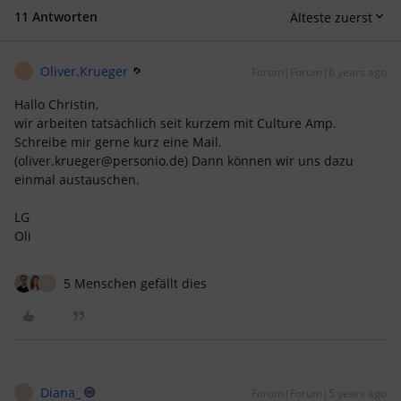
11 Antworten
Älteste zuerst
Oliver.Krueger
Forum|Forum|6 years ago
O
Hallo Christin,
wir arbeiten tatsächlich seit kurzem mit Culture Amp.
Schreibe mir gerne kurz eine Mail.
(oliver.krueger@personio.de) Dann können wir uns dazu
einmal austauschen.
LG
Oli
5 Menschen gefällt dies
H
Diana_
Forum|Forum|5 years ago
D