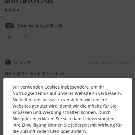
Lieben Dank und Grüße
Kerstin
2 Menschen gefällt dies
Selina
Forum|Forum|5 years ago
Hallo
@Christin
&
@Kerstin H.
,
freut mich, dass Ihr zwei Euch dazu auch privat austauscht!
Wir verwenden Cookies insbesondere, um Ihr
Mich - und bestimmt auch einige Community User - würde
Nutzungserlebnis auf unserer Website zu verbessern.
sehr interessieren, wie Eure Entscheidungen ausgegangen
Sie helfen uns besser zu verstehen wie unsere
sind. Es wäre super, wenn Ihr das mit uns dann teilen
Websites genutzt wird, damit wir die Inhalte für Sie
würdet!
anpassen und Werbung schalten können. Durch
Akzeptieren erklären Sie sich damit einverstanden.
Liebe Grüße
Ihre Einwilligung können Sie jederzeit mit Wirkung für
Selina
die Zukunft widerrufen oder ändern.