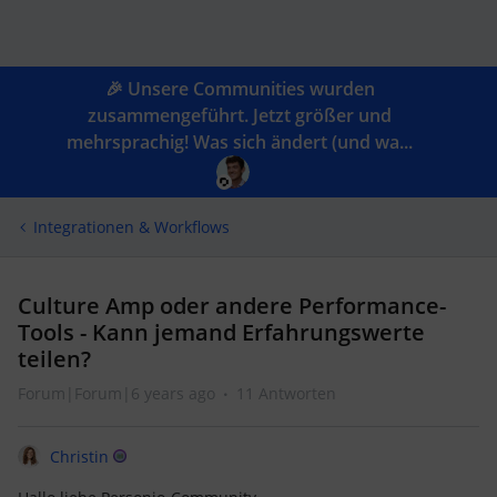
🎉 Unsere Communities wurden
zusammengeführt. Jetzt größer und
mehrsprachig! Was sich ändert (und wa...
Integrationen & Workflows
Culture Amp oder andere Performance-
Tools - Kann jemand Erfahrungswerte
teilen?
Forum|Forum|6 years ago
11 Antworten
Christin