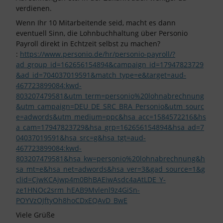
verdienen.
Wenn Ihr 10 Mitarbeitende seid, macht es dann
eventuell Sinn, die Lohnbuchhaltung über Personio
Payroll direkt in Echtzeit selbst zu machen?
:
https://www.personio.de/hr/personio-payroll/?
ad_group_id=162656154894&campaign_id=17947823729
&ad_id=704037019591&match_type=e&target=aud-
467723899084:kwd-
803207479581&utm_term=personio%20lohnabrechnung
&utm_campaign=DEU_DE_SRC_BRA_Personio&utm_sourc
e=adwords&utm_medium=ppc&hsa_acc=1584572216&hs
a_cam=17947823729&hsa_grp=162656154894&hsa_ad=7
04037019591&hsa_src=g&hsa_tgt=aud-
467723899084:kwd-
803207479581&hsa_kw=personio%20lohnabrechnung&h
sa_mt=e&hsa_net=adwords&hsa_ver=3&gad_source=1&g
clid=CjwKCAjwp4m0BhBAEiwAsdc4aAtLDE_Y-
ze1HNOc2srm_hEAB9Mvlenl9z4GiSn-
POYVzOJftyOh8hoCDxEQAvD_BwE
Viele Grüße