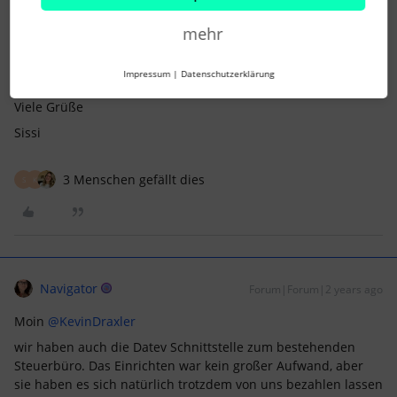
803207479581&hsa_kw=personio%20lohnabrechnung&hsa_m
t=e&hsa_net=adwords&hsa_ver=3&gad_source=1&gclid=CjwK
mehr
CAjwp4m0BhBAEiwAsdc4aAtLDE_Y-
ze1HNOc2srm_hEAB9Mvlenl9z4GiSn-
Impressum
|
Datenschutzerklärung
POYVzOJftyOh8hoCDxEQAvD_BwE
Viele Grüße
Sissi
3 Menschen gefällt dies
S
K
Navigator
Forum|Forum|2 years ago
Moin
@KevinDraxler
wir haben auch die Datev Schnittstelle zum bestehenden
Steuerbüro. Das Einrichten war kein großer Aufwand, aber
sie haben es sich natürlich trotzdem von uns bezahlen lassen