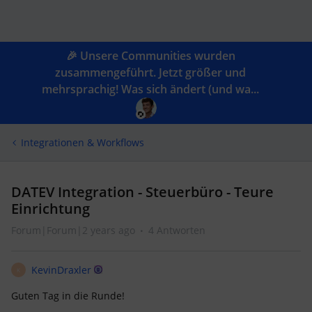
🎉 Unsere Communities wurden
zusammengeführt. Jetzt größer und
mehrsprachig! Was sich ändert (und wa...
Integrationen & Workflows
DATEV Integration - Steuerbüro - Teure
Einrichtung
Forum|Forum|2 years ago
4 Antworten
KevinDraxler
K
Guten Tag in die Runde!