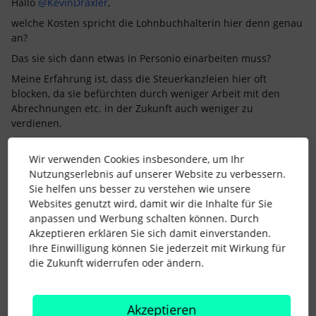
Hallo
@KevinDraxler
,
welche Kosten spricht die Lohnbuchhalterin hier denn genau
an?
Das sie sich dann etwas in Personio einarbeiten muss?
Meine Erfahrung ist, dass die Steuerkanzleien hier oft
blocken, da sie befürchten durch weniger Arbeit mit den
Abrechnungen etc. in der Zukunft auch weniger zu
verdienen.
Wenn Ihr 10 Mitarbeitende seid, macht es dann eventuell
Sinn, die Lohnbuchhaltung über Personio Payroll direkt in
Wir verwenden Cookies insbesondere, um Ihr
Echtzeit selbst zu machen?
Nutzungserlebnis auf unserer Website zu verbessern.
:
https://www.personio.de/hr/personio-payroll/?
Sie helfen uns besser zu verstehen wie unsere
ad_group_id=162656154894&campaign_id=17947823729&ad_i
Websites genutzt wird, damit wir die Inhalte für Sie
d=704037019591&match_type=e&target=aud-
anpassen und Werbung schalten können. Durch
467723899084:kwd-
Akzeptieren erklären Sie sich damit einverstanden.
803207479581&utm_term=personio%20lohnabrechnung&utm
Ihre Einwilligung können Sie jederzeit mit Wirkung für
_campaign=DEU_DE_SRC_BRA_Personio&utm_source=adwords
die Zukunft widerrufen oder ändern.
&utm_medium=ppc&hsa_acc=1584572216&hsa_cam=1794782
3729&hsa_grp=162656154894&hsa_ad=704037019591&hsa_sr
c=g&hsa_tgt=aud-467723899084:kwd-
Akzeptieren