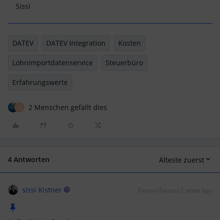
Sissi
DATEV
DATEV Integration
Kosten
Lohnimportdatenservice
Steuerbüro
Erfahrungswerte
2 Menschen gefällt dies
S
4 Antworten
Älteste zuerst
sissi Kistner
Forum|Forum|2 years ago