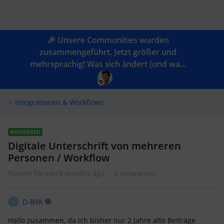
🎉 Unsere Communities wurden
zusammengeführt. Jetzt größer und
mehrsprachig! Was sich ändert (und wa...
Integrationen & Workflows
ANSWERED
Digitale Unterschrift von mehreren
Personen / Workflow
Forum|Forum|8 months ago
2 Antworten
D-BVK
D
Hallo zusammen, da ich bisher nur 2 Jahre alte Beiträge