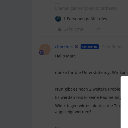
Ehemaliger Personio Mitarbeiter
1 Personen gefällt dies
Gefällt mir
cborchert
First Steps
AUTOR*IN
C
Hallo Marc,
danke für die Unterstützung. Wir kon
Nun gibt es noch 2 weitere Probleme.
Es werden leider keine Räume angezei
Wie kriegen wir es hin das die Titel
angezeigt werden?