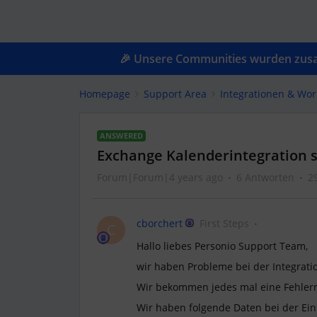
🎉 Unsere Communities wurden zusam
Homepage
Support Area
Integrationen & Wor
ANSWERED
Exchange Kalenderintegration s
Forum|Forum|4 years ago
6 Antworten
2
cborchert
First Steps
C
Hallo liebes Personio Support Team,
wir haben Probleme bei der Integrati
Wir bekommen jedes mal eine Fehler
Wir haben folgende Daten bei der Ei