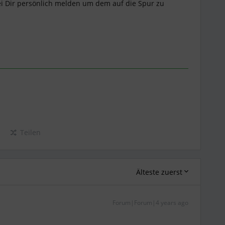
i Dir persönlich melden um dem auf die Spur zu
Teilen
Älteste zuerst
Forum|Forum|4 years ago