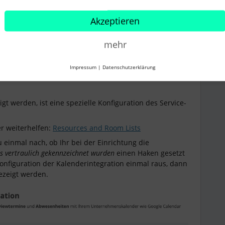
Akzeptieren
mehr
Impressum
|
Datenschutzerklärung
Forum|Forum|4 years ago
t werden, ist eine spezielle Konfiguration des Service-
er weiterhelfen:
Resources and Room Lists
u einmal nach, ob Ihr bei der Einrichtung die
als vertraulich gekennzeichnet wurden
einen Haken gesetzt
onfiguration der Kalenderintegration einmal raus, dann
gezeigt werden.