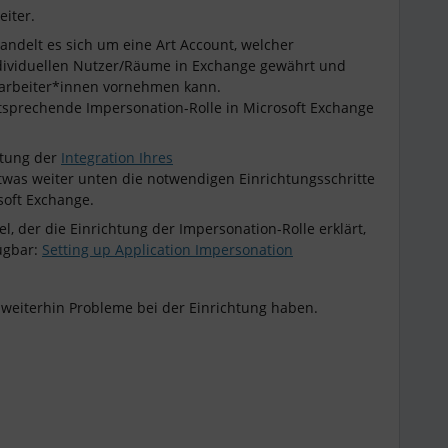
eiter.
andelt es sich um eine Art Account, welcher
 individuellen Nutzer/Räume in Exchange gewährt und
tarbeiter*innen vornehmen kann.
tsprechende Impersonation-Rolle in Microsoft Exchange
htung der
Integration Ihres
twas weiter unten die notwendigen Einrichtungsschritte
soft Exchange.
el, der die Einrichtung der Impersonation-Rolle erklärt,
fügbar:
Setting up Application Impersonation
r weiterhin Probleme bei der Einrichtung haben.