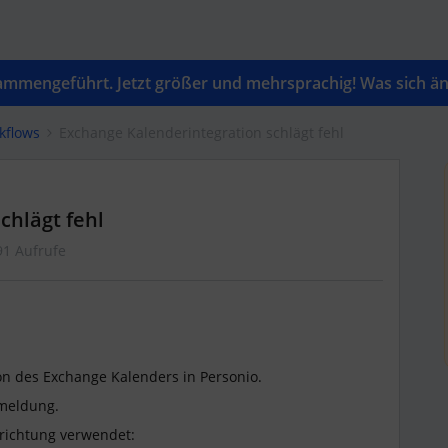
mengeführt. Jetzt größer und mehrsprachig! Was sich änd
kflows
Exchange Kalenderintegration schlägt fehl
chlägt fehl
91 Aufrufe
on des Exchange Kalenders in Personio.
meldung.
nrichtung verwendet: