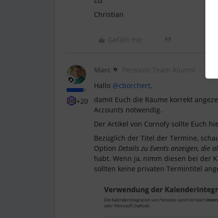
LG
Christian
Gefällt mir
Marc
Personio Team Alumni
Hallo
@cborchert
,
damit Euch die Räume korrekt angezeig
+20
Accounts notwendig.
Der Artikel von Cornofy sollte Euch hi
Bezüglich der Titel der Termine, scha
Option
Details zu Events anzeigen, die 
habt. Wenn ja, nimm diesen bei der K
sollten keine privaten Termintitel an