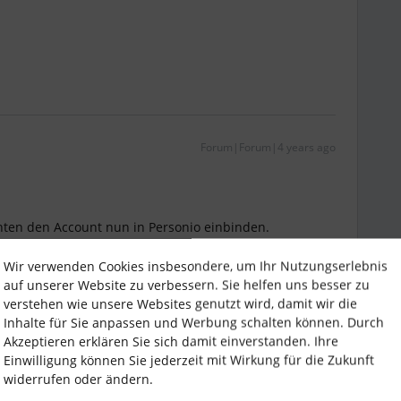
Forum|Forum|4 years ago
nten den Account nun in Personio einbinden.
Wir verwenden Cookies insbesondere, um Ihr Nutzungserlebnis
auf unserer Website zu verbessern. Sie helfen uns besser zu
verstehen wie unsere Websites genutzt wird, damit wir die
gt und es werden die Titel der Termine angezeigt.
Inhalte für Sie anpassen und Werbung schalten können. Durch
 der Termine verschwinden und das uns die Räume
Akzeptieren erklären Sie sich damit einverstanden. Ihre
Einwilligung können Sie jederzeit mit Wirkung für die Zukunft
widerrufen oder ändern.