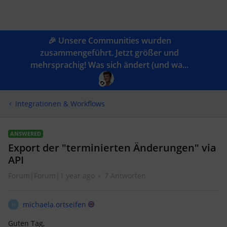
🎉 Unsere Communities wurden
zusammengeführt. Jetzt größer und
mehrsprachig! Was sich ändert (und wa...
Integrationen & Workflows
ANSWERED
Export der "terminierten Änderungen" via
API
Forum|Forum|1 year ago
7 Antworten
michaela.ortseifen
M
Guten Tag,