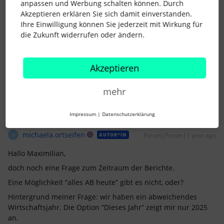
anpassen und Werbung schalten können. Durch
Akzeptieren erklären Sie sich damit einverstanden.
Ihre Einwilligung können Sie jederzeit mit Wirkung für
michaela.ortseifen
Forum|Forum|1 year ago
AUTOR*IN
M
die Zukunft widerrufen oder ändern.
Du weißt genau, was ich will. Dank Dir sehr herzlich 😍
Akzeptieren
2 Menschen gefällt dies
mehr
Impressum
|
Datenschutzerklärung
michaela.ortseifen
Forum|Forum|1 year ago
AUTOR*IN
M
Hallo Maximilian,
doch noch eine Frage zum Zeitraum der Berichte.
Eine Möglichkeit “alles AB heute” gibt es nicht, oder?
Hintergrund meiner Frage: wir haben ein abweichendes
Wirtschaftsjahr. Die Option “Dieses Jahr” zeigt mir nur 2025
an.