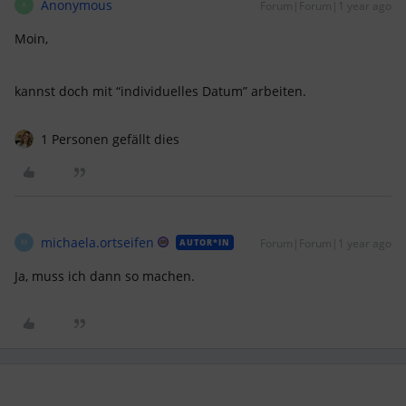
Anonymous
Forum|Forum|1 year ago
A
Moin,
kannst doch mit “individuelles Datum” arbeiten.
1 Personen gefällt dies
michaela.ortseifen
Forum|Forum|1 year ago
AUTOR*IN
M
Ja, muss ich dann so machen.