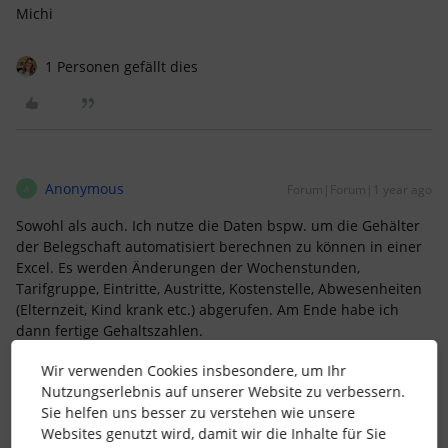
Michi
1 Personen gefällt dies
Anonymous
Forum|Forum|1 year ago
A
Sowohl als auch. Ich nutze die Daten bspw. um die Gehälter
der Belegschaft automatisiert berechnen zu können in einer
Excel. Es werden Änderungen der Wochenstunden,
Tarifgruppe, Eintritte, Austritte, Kostenstelle, Abwesenheiten
(Elternzeit, Kind krank etc.) abgerufen. Am Ende habe ich
dann fertige Gehaltszahlen.
Wir verwenden Cookies insbesondere, um Ihr
1 Personen gefällt dies
Nutzungserlebnis auf unserer Website zu verbessern.
Sie helfen uns besser zu verstehen wie unsere
Websites genutzt wird, damit wir die Inhalte für Sie