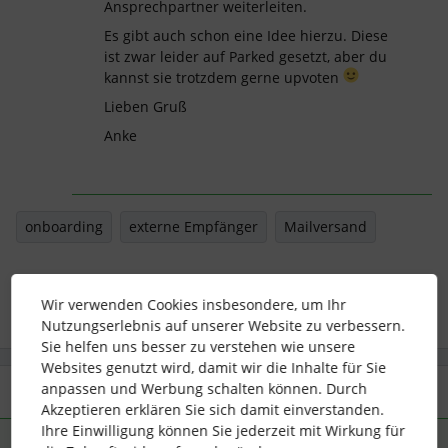
Ansprechpartner weiterleiten.
Es gibt auch schon eine Idee hierzu. Diese
ist zwar leider auf Parked gesetzt, aber du
kannst sie trotzdem gerne upvoten
Lieben Gruß
Anke
onboarding
externe Empfänger
Mailversand
1 Personen gefällt dies
M
Wir verwenden Cookies insbesondere, um Ihr
Nutzungserlebnis auf unserer Website zu verbessern.
Sie helfen uns besser zu verstehen wie unsere
Websites genutzt wird, damit wir die Inhalte für Sie
anpassen und Werbung schalten können. Durch
2 Antworten
Älteste zuerst
Akzeptieren erklären Sie sich damit einverstanden.
Ihre Einwilligung können Sie jederzeit mit Wirkung für