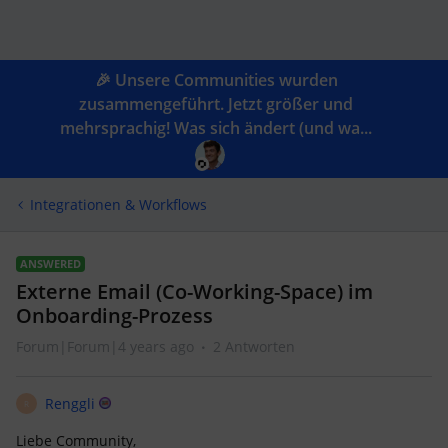
🎉 Unsere Communities wurden
zusammengeführt. Jetzt größer und
mehrsprachig! Was sich ändert (und wa...
Integrationen & Workflows
ANSWERED
Externe Email (Co-Working-Space) im
Onboarding-Prozess
Forum|Forum|4 years ago
2 Antworten
Renggli
R
Liebe Community,